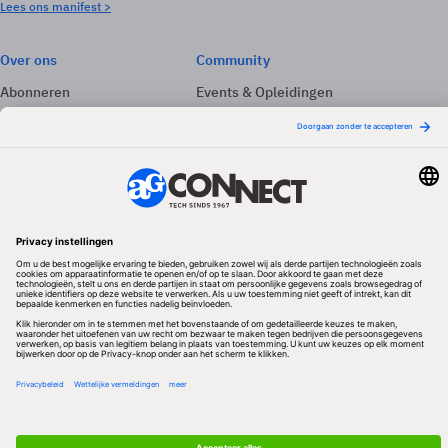
Lees ons manifest >
Over ons
Community
Abonneren
Events & Opleidingen
Adverteren
Nieuwsbrieven
Contact
Vacatures
Colofon
Whitepapers
Onze app
Privacyinstellingen
Volg ons
Redactionele partner
Algemene Voorwaarden & Copyrights