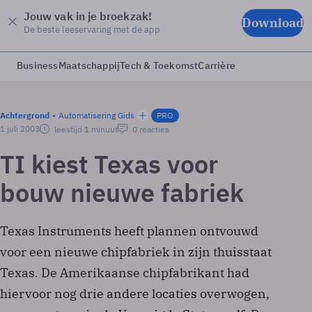
Jouw vak in je broekzak!
Download
De beste leeservaring met de app
Business
Maatschappij
Tech & Toekomst
Carrière
Achtergrond
Automatisering Gids
PRO
1 juli 2003
leestijd 1 minuut
0 reacties
TI kiest Texas voor
bouw nieuwe fabriek
Texas Instruments heeft plannen ontvouwd
voor een nieuwe chipfabriek in zijn thuisstaat
Texas. De Amerikaanse chipfabrikant had
hiervoor nog drie andere locaties overwogen,