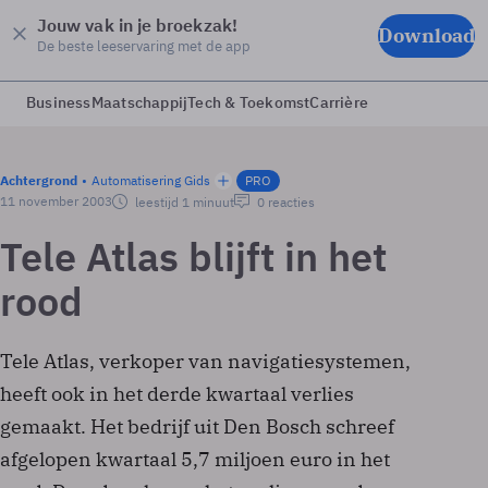
Jouw vak in je broekzak!
Download
De beste leeservaring met de app
Business
Maatschappij
Tech & Toekomst
Carrière
Achtergrond
Automatisering Gids
PRO
11 november 2003
leestijd 1 minuut
0 reacties
Tele Atlas blijft in het
rood
Tele Atlas, verkoper van navigatiesystemen,
heeft ook in het derde kwartaal verlies
gemaakt. Het bedrijf uit Den Bosch schreef
afgelopen kwartaal 5,7 miljoen euro in het