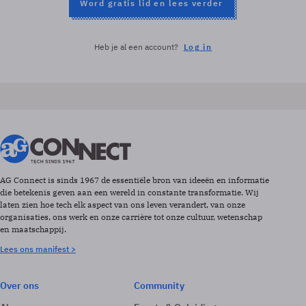
Word gratis lid en lees verder
Heb je al een account?
Log in
AG Connect is sinds 1967 de essentiële bron van ideeën en informatie
die betekenis geven aan een wereld in constante transformatie. Wij
laten zien hoe tech elk aspect van ons leven verandert, van onze
organisaties, ons werk en onze carrière tot onze cultuur, wetenschap
en maatschappij.
Lees ons manifest >
Over ons
Community