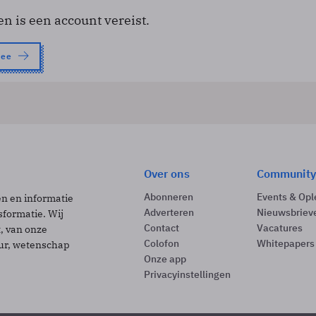
en is een account vereist.
nee
Over ons
Community
Abonneren
Events & Opl
ën en informatie
Adverteren
Nieuwsbriev
sformatie. Wij
Contact
Vacatures
t, van onze
Colofon
Whitepapers
uur, wetenschap
Onze app
Privacyinstellingen