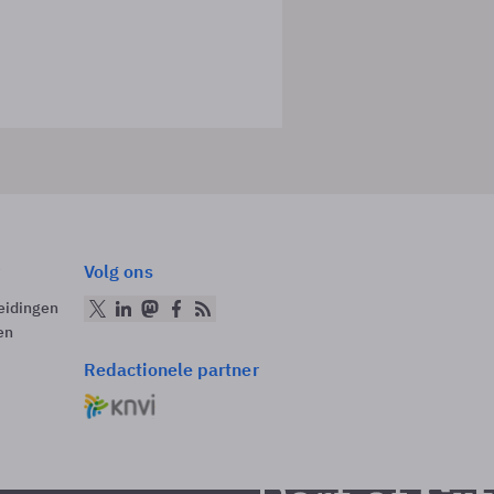
Volg ons
eidingen
en
Redactionele partner