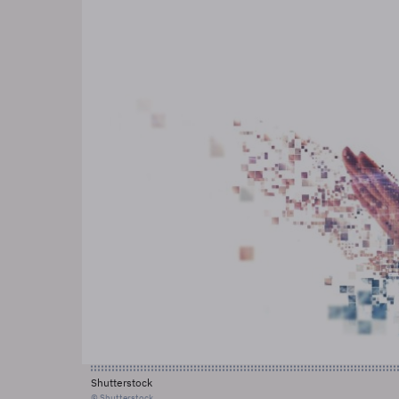
Shutterstock
© Shutterstock