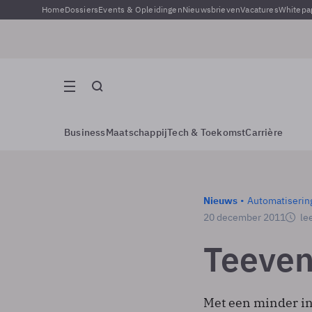
Home
Dossiers
Events & Opleidingen
Nieuwsbrieven
Vacatures
Whitepa
Business
Maatschappij
Tech & Toekomst
Carrière
Nieuws
Automatiserin
20 december 2011
lee
Teeven
Met een minder in