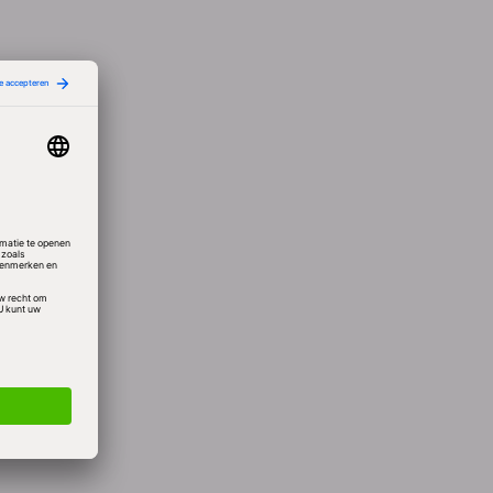
nden
des te
nen nog
an de
 op
kan