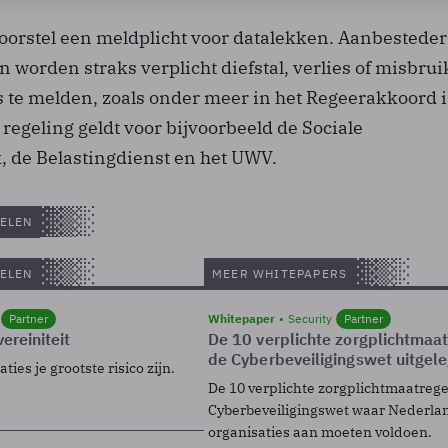
voorstel een meldplicht voor datalekken. Aanbestede
 worden straks verplicht diefstal, verlies of misbrui
te melden, zoals onder meer in het Regeerakkoord i
egeling geldt voor bijvoorbeeld de Sociale
 de Belastingdienst en het UWV.
ELEN
ELEN
MEER WHITEPAPERS
Partner
Whitepaper
Security
Partner
ereiniteit
De 10 verplichte zorgplichtmaa
de Cyberbeveiligingswet uitgel
ies je grootste risico zijn.
De 10 verplichte zorgplichtmaatreg
Cyberbeveiligingswet waar Nederla
organisaties aan moeten voldoen.