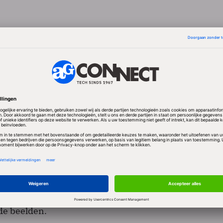
 particulieren en bedrijven voor opsporingsdoelei
lannen doorgaan, vertoond worden aan het algemene
er politie en justitie over zulk materiaal beschikken, 
t criminelen worden aangehouden. Nu is voor dat to
 omslachtige procedure nodig.
ttelijke regeling is een uitvoering van een motie v
n en Van Toorenburg. Teeven vindt dat burgers en
oorwaarden zelf beelden aangaande strafbare feiten
tten. Willekeurige verspreiding van beeldmateriaal 
te in verband brengen met strafbare feiten. De
komt nog met nadere regels voor openbaarmaking en
de beelden.