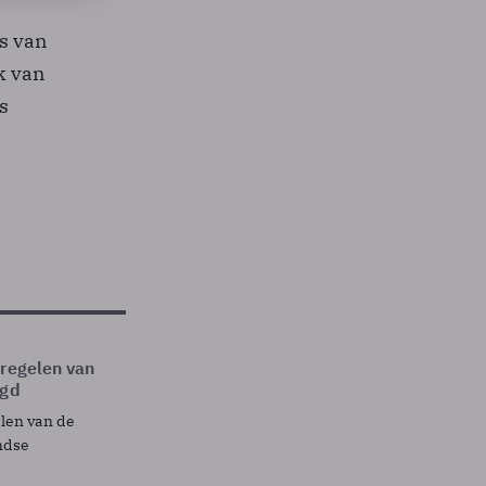
rs van
k van
s
tregelen van
egd
elen van de
ndse