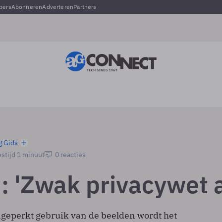
pers
Abonneren
Adverteren
Partners
g Gids
stijd 1 minuut
0 reacties
: 'Zwak privacywet a
geperkt gebruik van de beelden wordt het