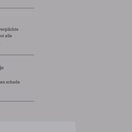
verplichte
r alle
.
je
lan schade