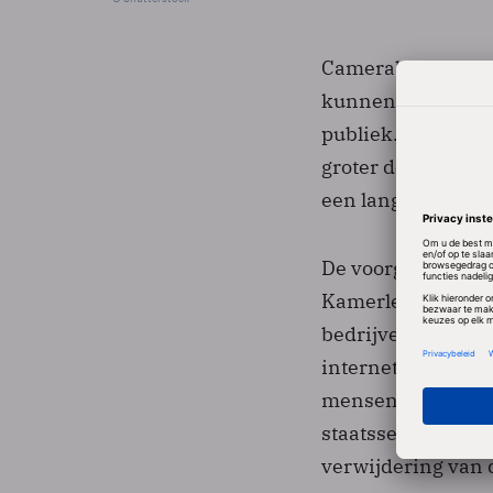
Camerabeelden van
kunnen, als de p
publiek. Hoe snell
groter de kans da
een langdurige en
De voorgenomen we
Kamerleden Elisse
bedrijven onder v
internet mogen ze
mensen ten onrech
staatssecretaris 
verwijdering van 