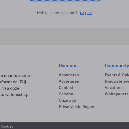
Heb je al een account?
Log in
Over ons
Community
Abonneren
Events & Opl
ën en informatie
Adverteren
Nieuwsbriev
sformatie. Wij
Contact
Vacatures
t, van onze
Colofon
Whitepapers
uur, wetenschap
Onze app
Privacyinstellingen
& Cookies