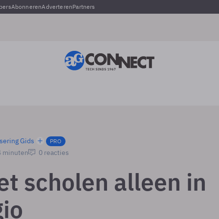
pers
Abonneren
Adverteren
Partners
sering Gids
PRO
4 minuten
0 reacties
t scholen alleen in
gio