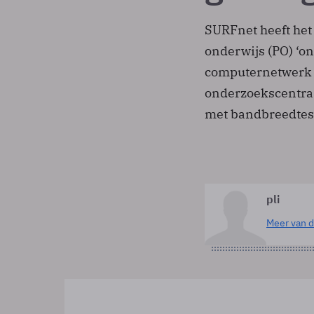
SURFnet heeft het
onderwijs (PO) ‘on
computernetwerk d
onderzoekscentra 
met bandbreedtes
pli
Meer van d