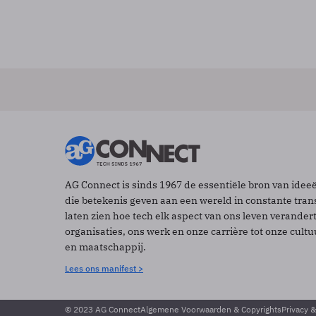
AG Connect is sinds 1967 de essentiële bron van idee
die betekenis geven aan een wereld in constante tran
laten zien hoe tech elk aspect van ons leven verander
organisaties, ons werk en onze carrière tot onze cult
en maatschappij.
Lees ons manifest >
© 2023 AG Connect
Algemene Voorwaarden & Copyrights
Privacy 