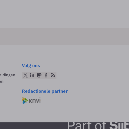
Volg ons
eidingen
en
Redactionele partner