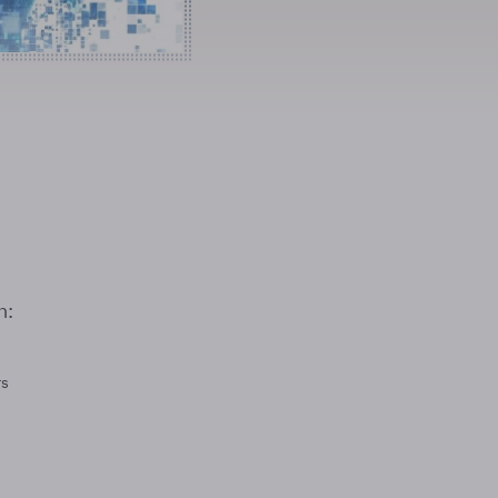
n:
rs