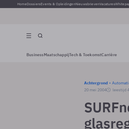
Home
Dossiers
Events & Opleidingen
Nieuwsbrieven
Vacatures
Whitepa
Business
Maatschappij
Tech & Toekomst
Carrière
Achtergrond
Automati
20 mei 2004
leestijd 
SURFne
glasre