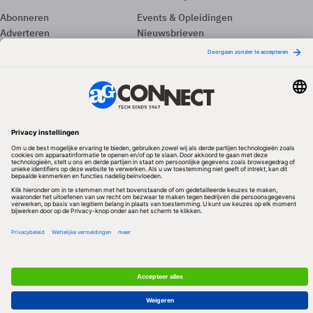
Abonneren
Events & Opleidingen
Adverteren
Nieuwsbrieven
Contact
Vacatures
Colofon
Whitepapers
Onze app
Privacyinstellingen
Volg ons
Redactionele partner
Algemene Voorwaarden & Copyrights
Privacy & Cookies