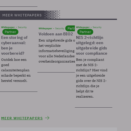
MEER WHITEPAPERS
Whitepaper
Security
Whitepaper
Security
Partner
Whitepaper
Security
Partner
Partner
Voldoen aan BIO2
Een storing of
NIS 2-richtlijn
Een uitgebreide gids over BIO2,
cyberaanval:
uitgelegd: een
het verplichte
ben je
uitgebreide gids
informatiebeveiligingsframework
voorbereid?
voor compliance
voor alle Nederlandse
Ontdek hoe een
Ben je compliant
overheidsorganisaties.
goed
met de NIS 2-
calamiteitenplan
richtlijn? Hier vind
schade beperkt en
je een uitgebreide
herstel versnelt.
gids over de NIS 2-
richtlijn die je
helpt dit te
realiseren.
MEER WHITEPAPERS