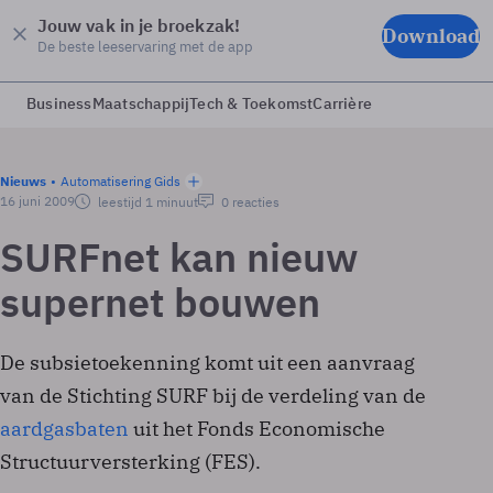
Jouw vak in je broekzak!
Download
De beste leeservaring met de app
Business
Maatschappij
Tech & Toekomst
Carrière
Nieuws
Automatisering Gids
16 juni 2009
leestijd 1 minuut
0 reacties
SURFnet kan nieuw
supernet bouwen
De subsietoekenning komt uit een aanvraag
van de Stichting SURF bij de verdeling van de
aardgasbaten
uit het Fonds Economische
Structuurversterking (FES).