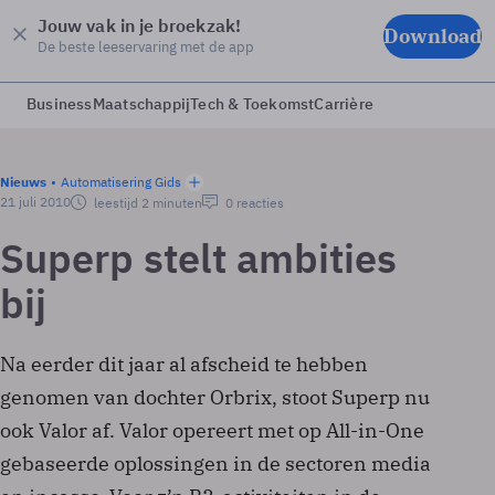
Jouw vak in je broekzak!
Download
De beste leeservaring met de app
Business
Maatschappij
Tech & Toekomst
Carrière
Nieuws
Automatisering Gids
21 juli 2010
leestijd 2 minuten
0 reacties
Superp stelt ambities
bij
Na eerder dit jaar al afscheid te hebben
genomen van dochter Orbrix, stoot Superp nu
ook Valor af. Valor opereert met op All-in-One
gebaseerde oplossingen in de sectoren media