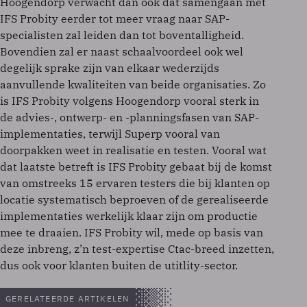
Hoogendorp verwacht dan ook dat samengaan met
IFS Probity eerder tot meer vraag naar SAP-
specialisten zal leiden dan tot boventalligheid.
Bovendien zal er naast schaalvoordeel ook wel
degelijk sprake zijn van elkaar wederzijds
aanvullende kwaliteiten van beide organisaties. Zo
is IFS Probity volgens Hoogendorp vooral sterk in
de advies-, ontwerp- en -planningsfasen van SAP-
implementaties, terwijl Superp vooral van
doorpakken weet in realisatie en testen. Vooral wat
dat laatste betreft is IFS Probity gebaat bij de komst
van omstreeks 15 ervaren testers die bij klanten op
locatie systematisch beproeven of de gerealiseerde
implementaties werkelijk klaar zijn om productie
mee te draaien. IFS Probity wil, mede op basis van
deze inbreng, z’n test-expertise Ctac-breed inzetten,
dus ook voor klanten buiten de utitlity-sector.
GERELATEERDE ARTIKELEN