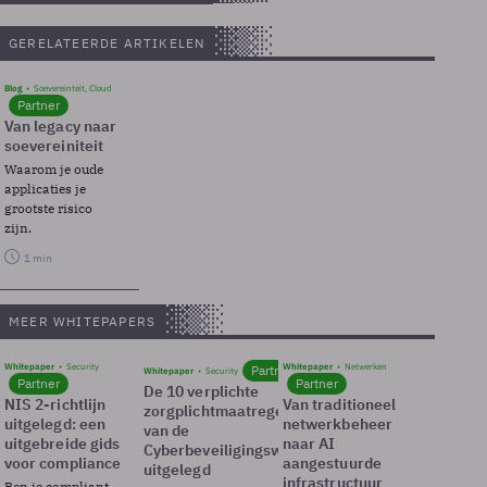
GERELATEERDE ARTIKELEN
Blog
Soevereinteit, Cloud
Partner
Van legacy naar
soevereiniteit
Waarom je oude
applicaties je
grootste risico
zijn.
1 min
MEER WHITEPAPERS
Whitepaper
Security
Whitepaper
Netwerken
Partner
Whitepaper
Security
Partner
Partner
De 10 verplichte
NIS 2-richtlijn
Van traditioneel
zorgplichtmaatregelen
uitgelegd: een
netwerkbeheer
van de
uitgebreide gids
naar AI
Cyberbeveiligingswet
voor compliance
aangestuurde
uitgelegd
infrastructuur
Ben je compliant