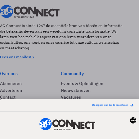
AG Connect is sinds 1967 de essentiële bron van ideeën en informatie
die betekenis geven aan een wereld in constante transformatie. Wij
laten zien hoe tech elk aspect van ons leven verandert, van onze
organisaties, ons werk en onze carrière tot onze cultuur, wetenschap
en maatschappij.
Lees ons manifest >
Over ons
Community
Abonneren
Events & Opleidingen
Adverteren
Nieuwsbrieven
Contact
Vacatures
Colofon
Whitepapers
Onze app
Privacyinstellingen
Volg ons