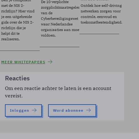
De 10 verplichte
met de NIS 2-
Ontdek hoe self-driving
zorgplichtmaatregelen
richtlijn? Hier vind
netwerken zorgen voor
van de
je een uitgebreide
controle, eenvoud en
Cyberbeveiligingswet
gids over de NIS 2-
toekomstbestendigheid.
waar Nederlandse
richtlijn die je
organisaties aan moeten
helpt dit te
voldoen.
realiseren.
MEER WHITEPAPERS
Reacties
Om een reactie achter te laten is een account
vereist.
Inloggen
Word abonnee