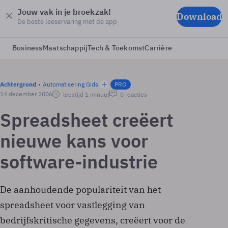
Jouw vak in je broekzak!
Download
De beste leeservaring met de app
Business
Maatschappij
Tech & Toekomst
Carrière
Achtergrond
Automatisering Gids
PRO
14 december 2006
leestijd 1 minuut
0 reacties
Spreadsheet creëert
nieuwe kans voor
software-industrie
De aanhoudende populariteit van het
spreadsheet voor vastlegging van
bedrijfskritische gegevens, creëert voor de