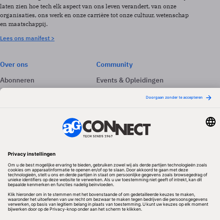
laten zien hoe tech elk aspect van ons leven verandert, van onze
organisaties, ons werk en onze carrière tot onze cultuur, wetenschap
en maatschappij.
Lees ons manifest >
Over ons
Community
Abonneren
Events & Opleidingen
Adverteren
Nieuwsbrieven
Contact
Vacatures
Colofon
Whitepapers
Onze app
Privacyinstellingen
Volg ons
Redactionele partner