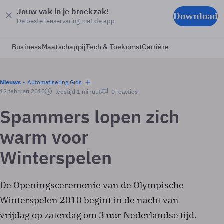
Jouw vak in je broekzak!
Download
De beste leeservaring met de app
Business
Maatschappij
Tech & Toekomst
Carrière
Nieuws
Automatisering Gids
12 februari 2010
leestijd 1 minuut
0 reacties
Spammers lopen zich
warm voor
Winterspelen
De Openingsceremonie van de Olympische
Winterspelen 2010 begint in de nacht van
vrijdag op zaterdag om 3 uur Nederlandse tijd.