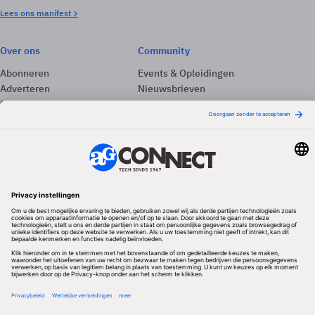
Lees ons manifest >
Over ons
Community
Abonneren
Events & Opleidingen
Adverteren
Nieuwsbrieven
Contact
Vacatures
Colofon
Whitepapers
Onze app
Privacyinstellingen
Volg ons
Redactionele partner
Algemene Voorwaarden & Copyrights