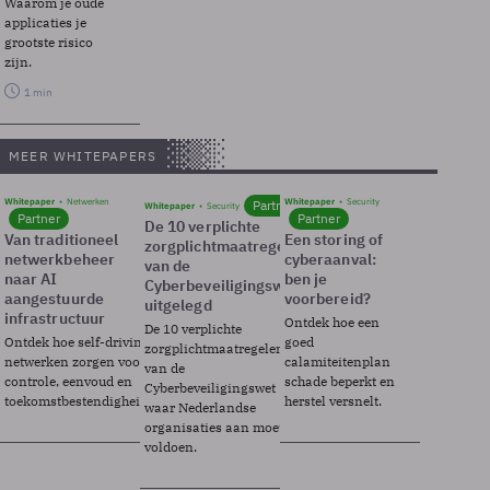
Waarom je oude
applicaties je
grootste risico
zijn.
1 min
MEER WHITEPAPERS
Whitepaper
Netwerken
Whitepaper
Security
Partner
Whitepaper
Security
Partner
Partner
De 10 verplichte
Van traditioneel
Een storing of
zorgplichtmaatregelen
netwerkbeheer
cyberaanval:
van de
naar AI
ben je
Cyberbeveiligingswet
aangestuurde
voorbereid?
uitgelegd
infrastructuur
Ontdek hoe een
De 10 verplichte
Ontdek hoe self-driving
goed
zorgplichtmaatregelen
netwerken zorgen voor
calamiteitenplan
van de
controle, eenvoud en
schade beperkt en
Cyberbeveiligingswet
toekomstbestendigheid.
herstel versnelt.
waar Nederlandse
organisaties aan moeten
voldoen.