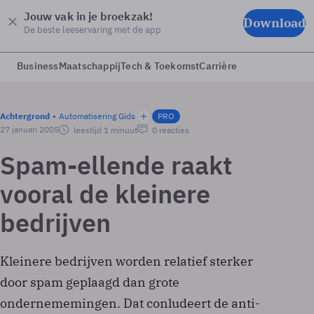
Jouw vak in je broekzak!
Download
De beste leeservaring met de app
Business
Maatschappij
Tech & Toekomst
Carrière
Achtergrond
Automatisering Gids
PRO
27 januari 2005
leestijd 1 minuut
0 reacties
Spam-ellende raakt
vooral de kleinere
bedrijven
Kleinere bedrijven worden relatief sterker
door spam geplaagd dan grote
ondernememingen. Dat conludeert de anti-