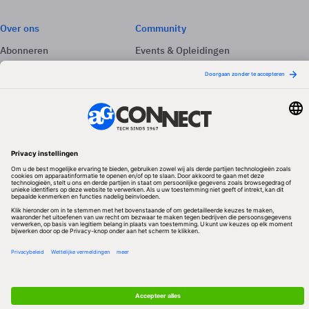
Over ons
Community
Abonneren
Events & Opleidingen
Adverteren
Nieuwsbrieven
Contact
Vacatures
Colofon
Whitepapers
Onze app
Privacyinstellingen
Volg ons
Redactionele partner
Algemene Voorwaarden & Copyrights
Privacy & Cookies