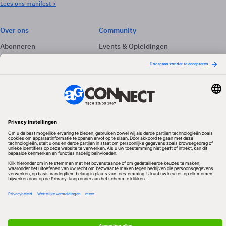
Lees ons manifest >
Over ons
Community
Abonneren
Events & Opleidingen
Adverteren
Nieuwsbrieven
Contact
Vacatures
Colofon
Whitepapers
Onze app
Privacyinstellingen
Volg ons
Redactionele partner
Algemene Voorwaarden & Copyrights