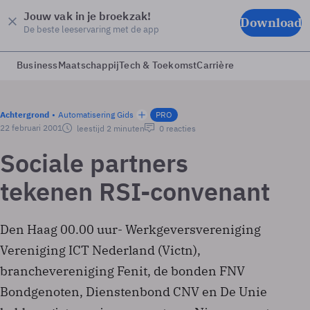
Jouw vak in je broekzak!
Download
De beste leeservaring met de app
Business
Maatschappij
Tech & Toekomst
Carrière
Achtergrond
Automatisering Gids
PRO
22 februari 2001
leestijd 2 minuten
0 reacties
Sociale partners
tekenen RSI-convenant
Den Haag 00.00 uur- Werkgeversvereniging
Vereniging ICT Nederland (Victn),
branchevereniging Fenit, de bonden FNV
Bondgenoten, Dienstenbond CNV en De Unie