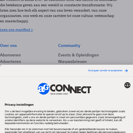
die betekenis geven aan een wereld in constante transformatie. Wij
laten zien hoe tech elk aspect van ons leven verandert, van onze
organisaties, ons werk en onze carrière tot onze cultuur, wetenschap
en maatschappij.
Lees ons manifest >
Over ons
Community
Abonneren
Events & Opleidingen
Adverteren
Nieuwsbrieven
Contact
Vacatures
Colofon
Whitepapers
Onze app
Privacyinstellingen
Volg ons
Redactionele partner