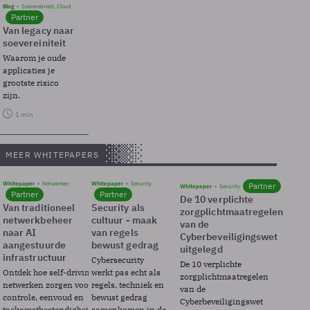
Blog
Soevereinteit, Cloud
Partner
Van legacy naar
soevereiniteit
Waarom je oude
applicaties je
grootste risico
zijn.
1 min
MEER WHITEPAPERS
Whitepaper
Netwerken
Whitepaper
Security
Partner
Whitepaper
Security
Partner
Partner
De 10 verplichte
Van traditioneel
Security als
zorgplichtmaatregelen
netwerkbeheer
cultuur - maak
van de
naar AI
van regels
Cyberbeveiligingswet
aangestuurde
bewust gedrag
uitgelegd
infrastructuur
Cybersecurity
De 10 verplichte
Ontdek hoe self-driving
werkt pas echt als
zorgplichtmaatregelen
netwerken zorgen voor
regels, techniek en
van de
controle, eenvoud en
bewust gedrag
Cyberbeveiligingswet
toekomstbestendigheid.
samenkomen in de