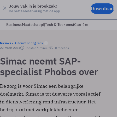
Jouw vak in je broekzak!
Download
De beste leeservaring met de app
Business
Maatschappij
Tech & Toekomst
Carrière
Nieuws
Automatisering Gids
22 maart 2011
leestijd 1 minuut
0 reacties
Simac neemt SAP-
specialist Phobos over
De zorg is voor Simac een belangrijke
doelmarkt. Simac is tot dusverre vooral actief
in dienstverlening rond infrastructuur. Het
bedrijf is al met werkplekbeheer en