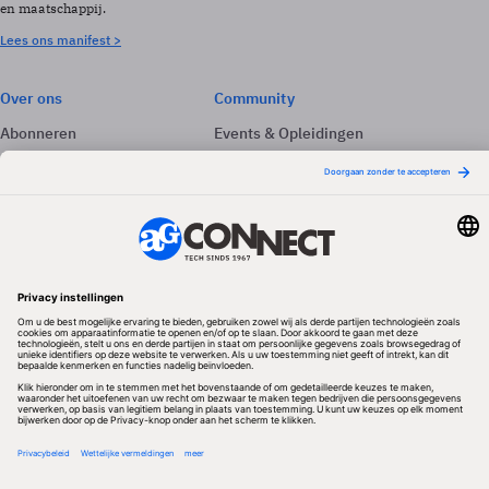
en maatschappij.
Lees ons manifest >
Over ons
Community
Abonneren
Events & Opleidingen
Adverteren
Nieuwsbrieven
Contact
Vacatures
Colofon
Whitepapers
Onze app
Privacyinstellingen
Volg ons
Redactionele partner