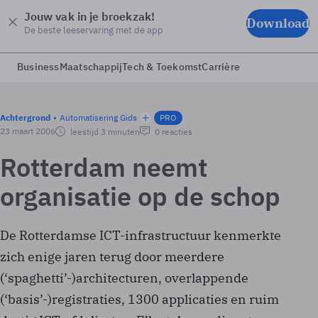
Jouw vak in je broekzak!
Download
De beste leeservaring met de app
Business
Maatschappij
Tech & Toekomst
Carrière
Achtergrond
Automatisering Gids
PRO
23 maart 2006
leestijd 3 minuten
0 reacties
Rotterdam neemt
organisatie op de schop
De Rotterdamse ICT-infrastructuur kenmerkte
zich enige jaren terug door meerdere
(‘spaghetti’-)architecturen, overlappende
(‘basis’-)registraties, 1300 applicaties en ruim