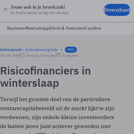
Jouw vak in je broekzak!
Download
De beste leeservaring met de app
Business
Maatschappij
Tech & Toekomst
Carrière
Achtergrond
Automatisering Gids
PRO
26 juni 2003
leestijd 3 minuten
0 reacties
Risicofinanciers in
winterslaap
Terwijl het grootste deel van de particuliere
venture­capitalwereld uit de markt lijkt te zijn
verdwenen, zijn enkele kleine investeerders
de laatste jaren juist actiever geworden met