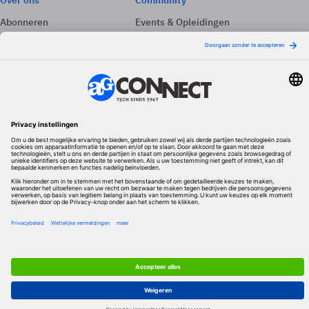
Over ons
Community
Abonneren
Events & Opleidingen
Adverteren
Nieuwsbrieven
Contact
Vacatures
Colofon
Whitepapers
Onze app
Privacyinstellingen
Volg ons
Redactionele partner
Algemene Voorwaarden & Copyrights
Privacy & Cookies