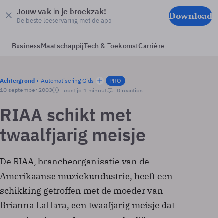
Jouw vak in je broekzak!
Download
De beste leeservaring met de app
Business
Maatschappij
Tech & Toekomst
Carrière
Achtergrond
Automatisering Gids
PRO
10 september 2003
leestijd 1 minuut
0 reacties
RIAA schikt met
twaalfjarig meisje
De RIAA, brancheorganisatie van de
Amerikaanse muziekundustrie, heeft een
schikking getroffen met de moeder van
Brianna LaHara, een twaafjarig meisje dat