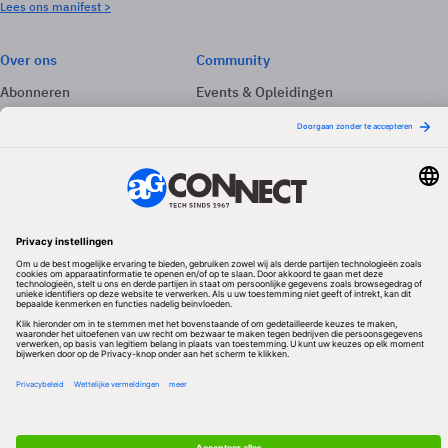
Lees ons manifest >
Over ons
Community
Abonneren
Events & Opleidingen
Adverteren
Nieuwsbrieven
Contact
Vacatures
Colofon
Whitepapers
Onze app
Privacyinstellingen
Volg ons
Redactionele partner
Algemene Voorwaarden & Copyrights