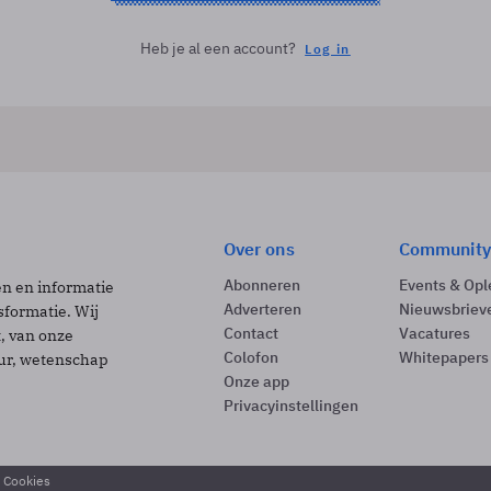
Heb je al een account?
Log in
Over ons
Community
Abonneren
Events & Opl
ën en informatie
Adverteren
Nieuwsbriev
sformatie. Wij
Contact
Vacatures
t, van onze
Colofon
Whitepapers
uur, wetenschap
Onze app
Privacyinstellingen
& Cookies