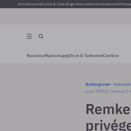
Home
Dossiers
Events & Opleidingen
Nieuwsbrieven
Vacatures
Whitepa
Business
Maatschappij
Tech & Toekomst
Carrière
Achtergrond
Automati
6 juli 2006
leestijd 2
Remkes
privég