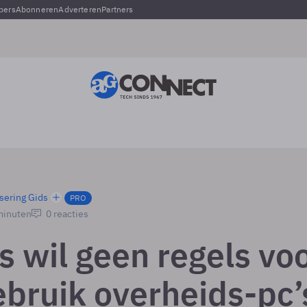
pers
Abonneren
Adverteren
Partners
sering Gids
PRO
 minuten
0 reacties
 wil geen regels vo
ebruik overheids-pc’