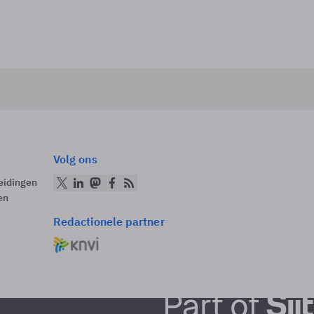
Volg ons
eidingen
en
Redactionele partner