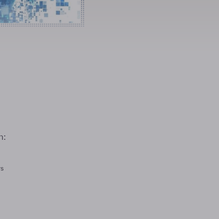
n:
rs