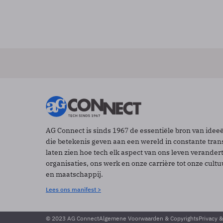
AG Connect is sinds 1967 de essentiële bron van idee
die betekenis geven aan een wereld in constante tran
laten zien hoe tech elk aspect van ons leven verander
organisaties, ons werk en onze carrière tot onze cult
en maatschappij.
Lees ons manifest >
© 2023 AG Connect
Algemene Voorwaarden & Copyrights
Privacy 