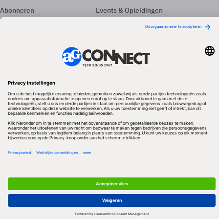
Abonneren
Events & Opleidingen
Adverteren
Nieuwsbrieven
Contact
Vacatures
Colofon
Whitepapers
Onze app
Privacyinstellingen
Volg ons
Redactionele partner
Algemene Voorwaarden & Copyrights
Privacy & Cookies