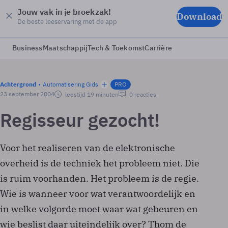
Jouw vak in je broekzak!
Download
De beste leeservaring met de app
Business
Maatschappij
Tech & Toekomst
Carrière
Achtergrond
Automatisering Gids
PRO
23 september 2004
leestijd 19 minuten
0 reacties
Regisseur gezocht!
Voor het realiseren van de elektronische
overheid is de techniek het probleem niet. Die
is ruim voorhanden. Het probleem is de regie.
Wie is wanneer voor wat verantwoordelijk en
in welke volgorde moet waar wat gebeuren en
wie beslist daar uiteindelijk over? Thom de