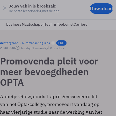
Jouw vak in je broekzak!
Download
De beste leeservaring met de app
Business
Maatschappij
Tech & Toekomst
Carrière
Achtergrond
Automatisering Gids
PRO
2 juni 2006
leestijd 1 minuut
0 reacties
Promovenda pleit voor
meer bevoegdheden
OPTA
Annetje Ottow, sinds 1 april geassocieerd lid
van het Opta-college, promoveert vandaag op
haar vierjarige studie naar de werking van het