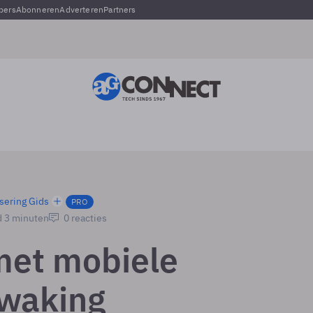
pers
Abonneren
Adverteren
Partners
sering Gids
PRO
d 3 minuten
0 reacties
met mobiele
waking