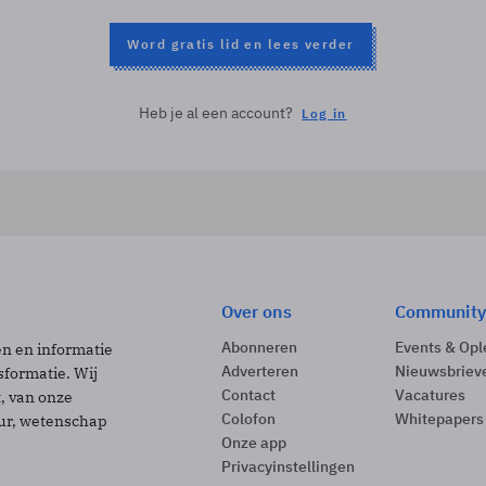
Word gratis lid en lees verder
Heb je al een account?
Log in
Over ons
Community
Abonneren
Events & Opl
ën en informatie
Adverteren
Nieuwsbriev
sformatie. Wij
Contact
Vacatures
t, van onze
Colofon
Whitepapers
uur, wetenschap
Onze app
Privacyinstellingen