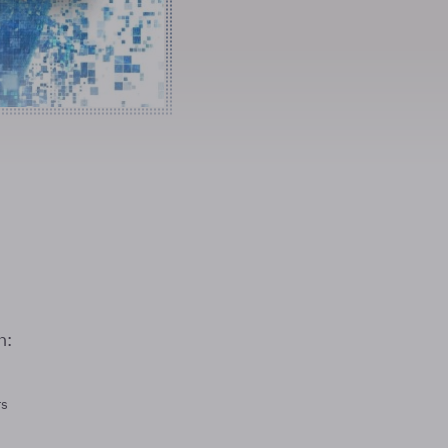
n:
rs