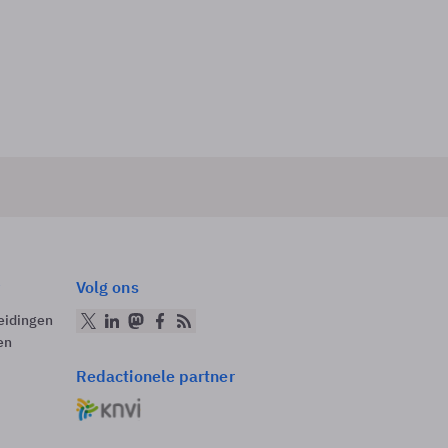
Volg ons
eidingen
en
Redactionele partner