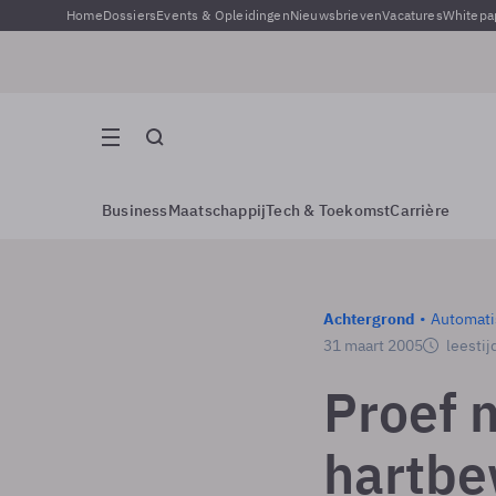
Home
Dossiers
Events & Opleidingen
Nieuwsbrieven
Vacatures
Whitepa
Business
Maatschappij
Tech & Toekomst
Carrière
Achtergrond
Automati
31 maart 2005
leestij
Proef 
hartbe