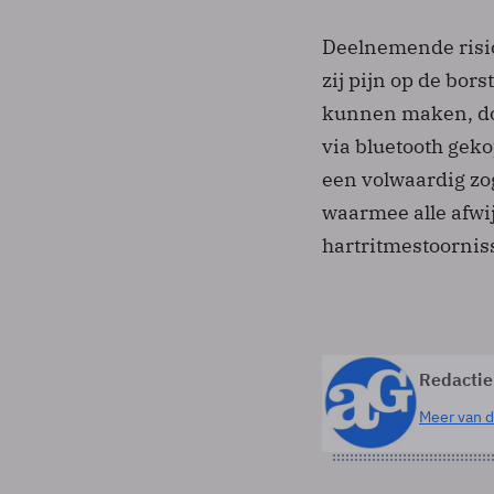
Deelnemende risic
zij pijn op de bor
kunnen maken, doo
via bluetooth geko
een volwaardig z
waarmee alle afw
hartritmestoorniss
Redactie
Meer van d