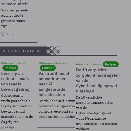
soevereiniteit
Waarom je oude
applicaties je
grootste risico
zijn.
1 min
MEER WHITEPAPERS
Whitepaper
Security
Whitepaper
Netwerken
Partner
Whitepaper
Security
Partner
Partner
De 10 verplichte
Security als
Van traditioneel
zorgplichtmaatregelen
cultuur - maak
netwerkbeheer
van de
van regels
naar AI
Cyberbeveiligingswet
bewust gedrag
aangestuurde
uitgelegd
infrastructuur
Cybersecurity
De 10 verplichte
werkt pas echt als
Ontdek hoe self-driving
zorgplichtmaatregelen
regels, techniek en
netwerken zorgen voor
van de
bewust gedrag
controle, eenvoud en
Cyberbeveiligingswet
samenkomen in de
toekomstbestendigheid.
waar Nederlandse
dagelijkse
organisaties aan moeten
praktijk.
voldoen.