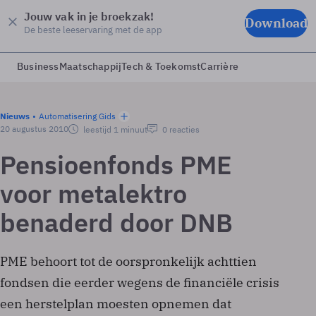
Jouw vak in je broekzak!
Download
De beste leeservaring met de app
Business
Maatschappij
Tech & Toekomst
Carrière
Nieuws
Automatisering Gids
20 augustus 2010
leestijd 1 minuut
0 reacties
Pensioenfonds PME
voor metalektro
benaderd door DNB
PME behoort tot de oorspronkelijk achttien
fondsen die eerder wegens de financiële crisis
een herstelplan moesten opnemen dat