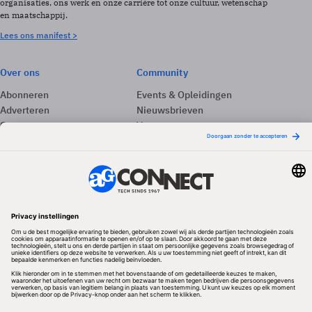
organisaties, ons werk en onze carrière tot onze cultuur, wetenschap
en maatschappij.
Lees ons manifest >
Over ons
Community
Abonneren
Events & Opleidingen
Adverteren
Nieuwsbrieven
Contact
Vacatures
Colofon
Whitepapers
Onze app
Privacyinstellingen
Volg ons
Redactionele partner