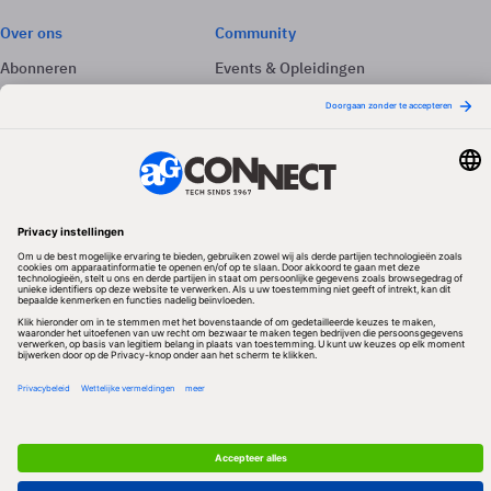
Over ons
Community
Abonneren
Events & Opleidingen
Adverteren
Nieuwsbrieven
Contact
Vacatures
Colofon
Whitepapers
Onze app
Privacyinstellingen
Volg ons
Redactionele partner
Algemene Voorwaarden & Copyrights
Privacy & Cookies