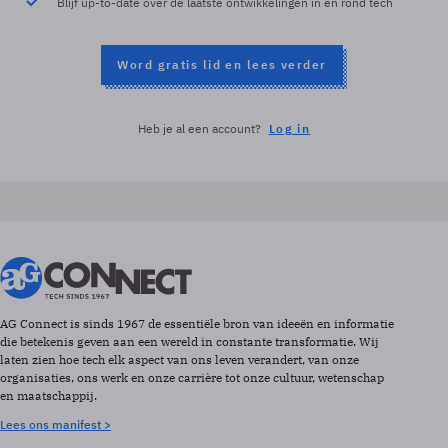
Blijf up-to-date over de laatste ontwikkelingen in en rond tech
Word gratis lid en lees verder
Heb je al een account?
Log in
AG Connect is sinds 1967 de essentiële bron van ideeën en informatie
die betekenis geven aan een wereld in constante transformatie. Wij
laten zien hoe tech elk aspect van ons leven verandert, van onze
organisaties, ons werk en onze carrière tot onze cultuur, wetenschap
en maatschappij.
Lees ons manifest >