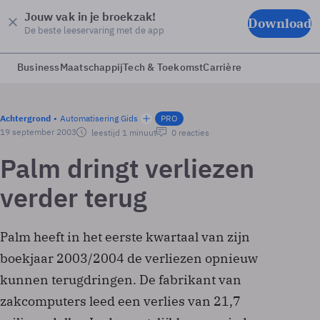
Jouw vak in je broekzak!
Download
De beste leeservaring met de app
Business
Maatschappij
Tech & Toekomst
Carrière
Achtergrond
Automatisering Gids
PRO
19 september 2003
leestijd 1 minuut
0 reacties
Palm dringt verliezen
verder terug
Palm heeft in het eerste kwartaal van zijn
boekjaar 2003/2004 de verliezen opnieuw
kunnen terugdringen. De fabrikant van
zakcomputers leed een verlies van 21,7