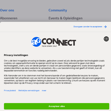
Over ons
Community
Abonneren
Events & Opleidingen
Adverteren
Nieuwsbrieven
Contact
Vacatures
Colofon
Whitepapers
Onze app
Privacyinstellingen
Volg ons
Redactionele partner
Algemene Voorwaarden & Copyrights
Privacy & Cookies