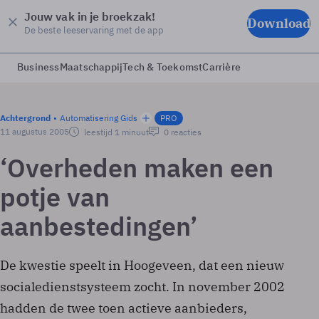
Jouw vak in je broekzak!
Download
De beste leeservaring met de app
Business
Maatschappij
Tech & Toekomst
Carrière
Achtergrond
Automatisering Gids
PRO
11 augustus 2005
leestijd 1 minuut
0 reacties
‘Overheden maken een
potje van
aanbestedingen’
De kwestie speelt in Hoogeveen, dat een nieuw
socialedienstsysteem zocht. In november 2002
hadden de twee toen actieve aanbieders,