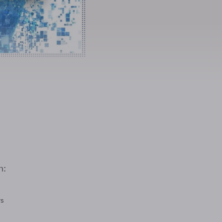
n:
rs