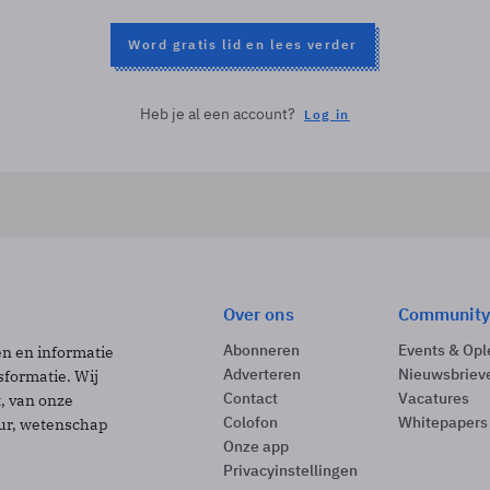
Word gratis lid en lees verder
Heb je al een account?
Log in
Over ons
Community
Abonneren
Events & Opl
ën en informatie
Adverteren
Nieuwsbriev
sformatie. Wij
Contact
Vacatures
t, van onze
Colofon
Whitepapers
uur, wetenschap
Onze app
Privacyinstellingen