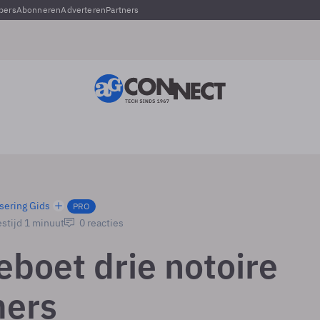
pers
Abonneren
Adverteren
Partners
sering Gids
PRO
stijd 1 minuut
0 reacties
eboet drie notoire
ers