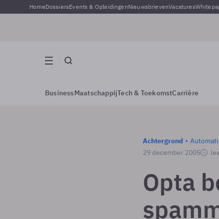
Home
Dossiers
Events & Opleidingen
Nieuwsbrieven
Vacatures
Whitepa
Business
Maatschappij
Tech & Toekomst
Carrière
Achtergrond
Automati
29 december 2005
lee
Opta b
spamm