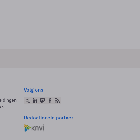
Volg ons
eidingen
en
Redactionele partner