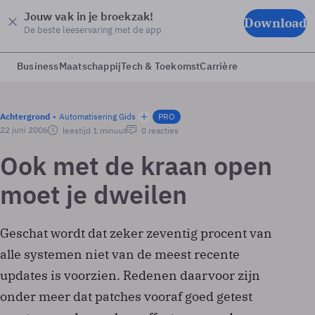
Jouw vak in je broekzak!
Download
De beste leeservaring met de app
Business
Maatschappij
Tech & Toekomst
Carrière
Achtergrond
Automatisering Gids
PRO
22 juni 2006
leestijd 1 minuut
0 reacties
Ook met de kraan open
moet je dweilen
Geschat wordt dat zeker zeventig procent van
alle systemen niet van de meest recente
updates is voorzien. Redenen daarvoor zijn
onder meer dat patches vooraf goed getest