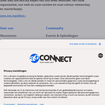
laten zien hoe tech elk aspect van ons leven verandert, van onze
organisaties, ons werk en onze carrière tot onze cultuur, wetenschap
en maatschappij.
Lees ons manifest >
Over ons
Community
Abonneren
Events & Opleidingen
Adverteren
Nieuwsbrieven
Contact
Vacatures
Colofon
Whitepapers
Onze app
Privacyinstellingen
Volg ons
Redactionele partner