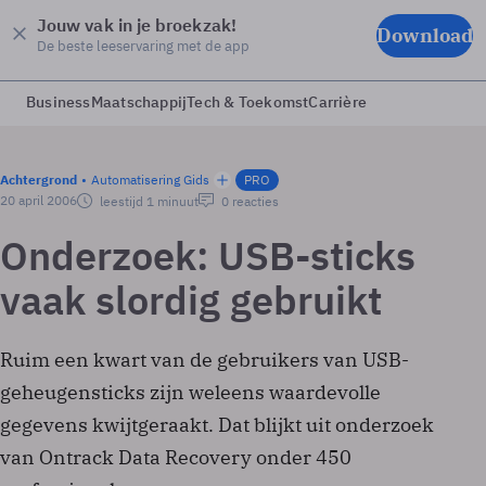
Jouw vak in je broekzak!
Download
De beste leeservaring met de app
Business
Maatschappij
Tech & Toekomst
Carrière
Achtergrond
Automatisering Gids
PRO
20 april 2006
leestijd 1 minuut
0 reacties
Onderzoek: USB-sticks
vaak slordig gebruikt
Ruim een kwart van de gebruikers van USB-
geheugensticks zijn weleens waardevolle
gegevens kwijtgeraakt. Dat blijkt uit onderzoek
van Ontrack Data Recovery onder 450