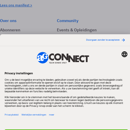
Lees ons manifest >
Over ons
Community
Abonneren
Events & Opleidingen
Adverteren
Nieuwsbrieven
Contact
Vacatures
Colofon
Whitepapers
Onze app
Privacyinstellingen
Volg ons
Redactionele partner
Algemene Voorwaarden & Copyrights