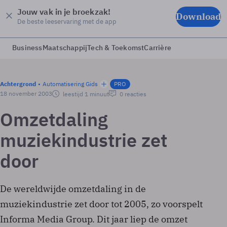
Jouw vak in je broekzak!
Download
De beste leeservaring met de app
Business
Maatschappij
Tech & Toekomst
Carrière
Achtergrond
Automatisering Gids
PRO
18 november 2003
leestijd 1 minuut
0 reacties
Omzetdaling
muziekindustrie zet
door
De wereldwijde omzetdaling in de
muziekindustrie zet door tot 2005, zo voorspelt
Informa Media Group. Dit jaar liep de omzet