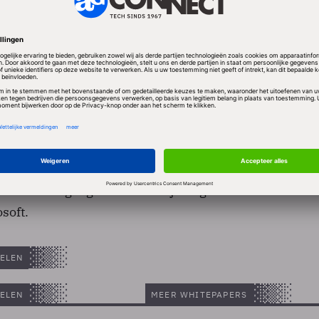
illen graag een snelle uitspraak, maar stemmen in m
zichthouders nodig hebben. Volgens ingewijden kan da
toezichthouders geneigd zijn de overeenkomst te
overeenkomst wil Google de uitingen van zijn
 tonen op de pagina's van Yahoo!. Yahoo! verwacht zo
 inkomsten via dit kanaal. De strategie levert Yahoo!
escherming tegen een onvrijwillige overname door
soft.
ELEN
ELEN
MEER WHITEPAPERS