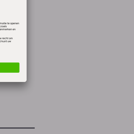
et het
t er
'n 800