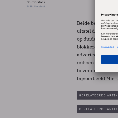
Shutterstock
© Shutterstock
Beide bedrijven w
uitstel dat de toe
op duiden dat de 
blokkeren.Met de 
adverteerders ook
miljoen dollar aan
bovendien extra b
bijvoorbeeld Micro
GERELATEERDE ARTIK
GERELATEERDE ARTIK