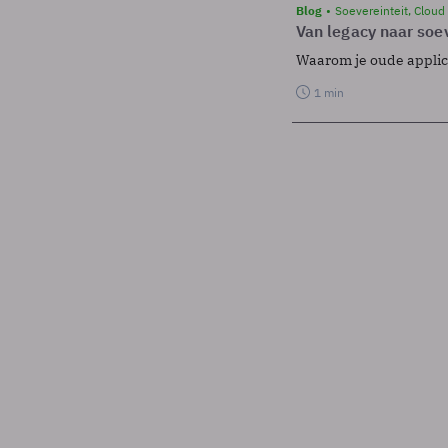
Blog
Soevereinteit, Cloud
Van legacy naar soev
Waarom je oude applicat
1 min