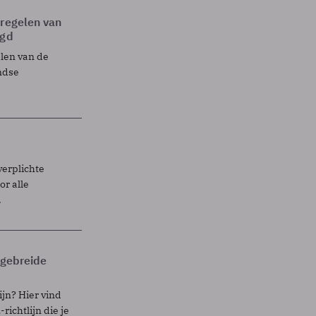
tregelen van
egd
elen van de
ndse
verplichte
r alle
.
itgebreide
ijn? Hier vind
richtlijn die je