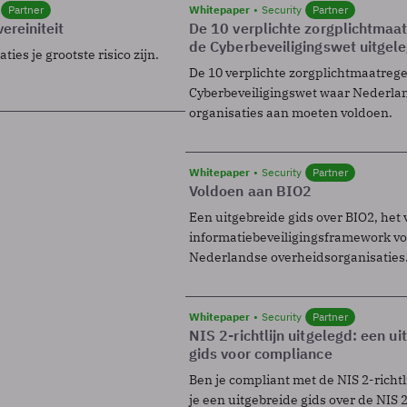
Partner
Whitepaper
Security
Partner
ereiniteit
De 10 verplichte zorgplichtmaa
de Cyberbeveiligingswet uitgel
ies je grootste risico zijn.
De 10 verplichte zorgplichtmaatreg
Cyberbeveiligingswet waar Nederla
organisaties aan moeten voldoen.
Whitepaper
Security
Partner
Voldoen aan BIO2
Een uitgebreide gids over BIO2, het 
informatiebeveiligingsframework voo
Nederlandse overheidsorganisaties
Whitepaper
Security
Partner
NIS 2-richtlijn uitgelegd: een u
gids voor compliance
Ben je compliant met de NIS 2-richtl
je een uitgebreide gids over de NIS 2-