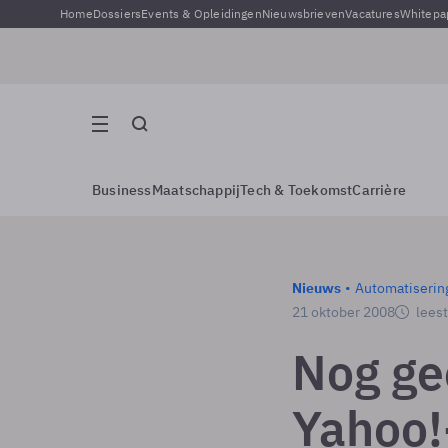
Home
Dossiers
Events & Opleidingen
Nieuwsbrieven
Vacatures
Whitepa
Business
Maatschappij
Tech & Toekomst
Carrière
Nieuws
Automatiserin
21 oktober 2008
leest
Nog gee
Yahoo!