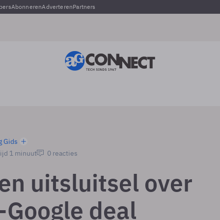
pers
Abonneren
Adverteren
Partners
g Gids
ijd 1 minuut
0 reacties
n uitsluitsel over
-Google deal