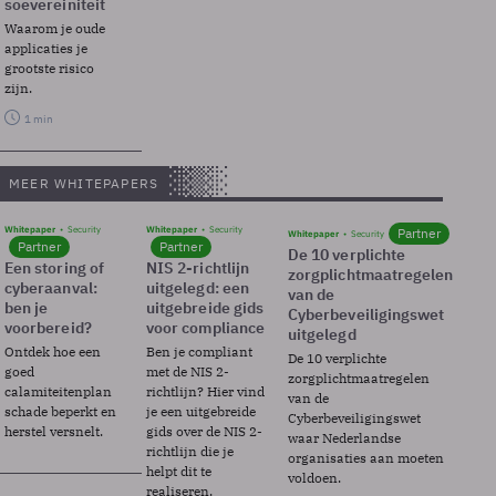
soevereiniteit
Waarom je oude
applicaties je
grootste risico
zijn.
1 min
MEER WHITEPAPERS
Whitepaper
Security
Whitepaper
Security
Partner
Whitepaper
Security
Partner
Partner
De 10 verplichte
Een storing of
NIS 2-richtlijn
zorgplichtmaatregelen
cyberaanval:
uitgelegd: een
van de
ben je
uitgebreide gids
Cyberbeveiligingswet
voorbereid?
voor compliance
uitgelegd
Ontdek hoe een
Ben je compliant
De 10 verplichte
goed
met de NIS 2-
zorgplichtmaatregelen
calamiteitenplan
richtlijn? Hier vind
van de
schade beperkt en
je een uitgebreide
Cyberbeveiligingswet
herstel versnelt.
gids over de NIS 2-
waar Nederlandse
richtlijn die je
organisaties aan moeten
helpt dit te
voldoen.
realiseren.