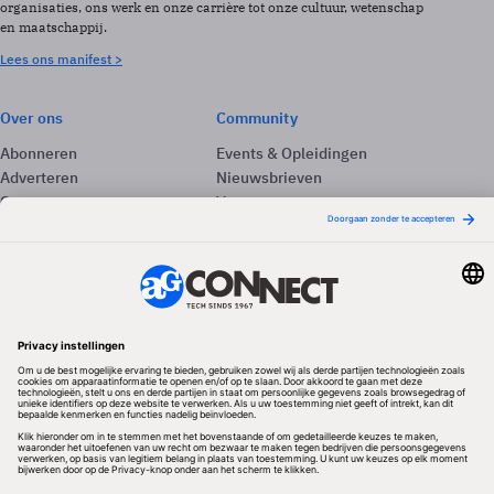
organisaties, ons werk en onze carrière tot onze cultuur, wetenschap
en maatschappij.
Lees ons manifest >
Over ons
Community
Abonneren
Events & Opleidingen
Adverteren
Nieuwsbrieven
Contact
Vacatures
Colofon
Whitepapers
Onze app
Privacyinstellingen
Volg ons
Redactionele partner