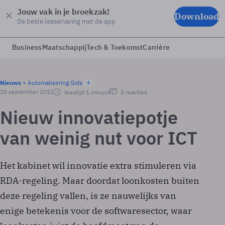
Jouw vak in je broekzak!
Download
De beste leeservaring met de app
Business
Maatschappij
Tech & Toekomst
Carrière
Nieuws
Automatisering Gids
20 september 2011
leestijd 1 minuut
0 reacties
Nieuw innovatiepotje
van weinig nut voor ICT
Het kabinet wil innovatie extra stimuleren via
RDA-regeling. Maar doordat loonkosten buiten
deze regeling vallen, is ze nauwelijks van
enige betekenis voor de softwaresector, waar