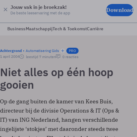
Jouw vak in je broekzak!
Download
De beste leeservaring met de app
Business
Maatschappij
Tech & Toekomst
Carrière
Achtergrond
Automatisering Gids
PRO
1 april 2004
leestijd 7 minuten
0 reacties
Niet alles op één hoop
gooien
Op de gang buiten de kamer van Kees Buis,
directeur bij de divisie Operations & IT (Ops &
IT) van ING Nederland, hangen verschillende
ingelijste ‘stokjes’ met daaronder steeds twee