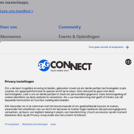
en maatschappij.
Lees ons manifest >
Over ons
Community
Abonneren
Events & Opleidingen
Adverteren
Nieuwsbrieven
Contact
Vacatures
Colofon
Whitepapers
Onze app
Privacyinstellingen
Volg ons
Redactionele partner