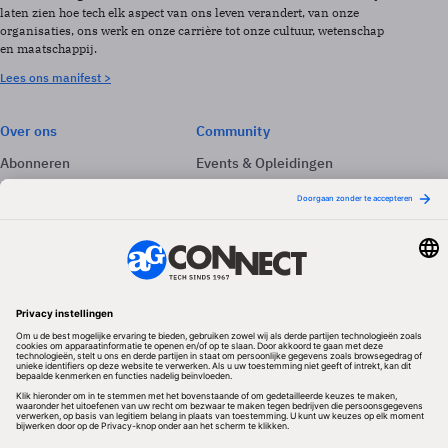
laten zien hoe tech elk aspect van ons leven verandert, van onze
organisaties, ons werk en onze carrière tot onze cultuur, wetenschap
en maatschappij.
Lees ons manifest >
Over ons
Community
Abonneren
Events & Opleidingen
Adverteren
Nieuwsbrieven
Contact
Vacatures
Colofon
Whitepapers
Onze app
Privacyinstellingen
Volg ons
Redactionele partner