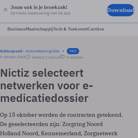
Jouw vak in je broekzak!
Download
De beste leeservaring met de app
Business
Maatschappij
Tech & Toekomst
Carrière
Achtergrond
Automatisering Gids
PRO
9 oktober 2003
leestijd 1 minuut
0 reacties
Nictiz selecteert
netwerken voor e-
medicatiedossier
Op 15 oktober worden de contracten getekend.
De geselecteerden zijn: Zorgring Noord
Holland Noord, Kennemerland, Zorgnetwerk