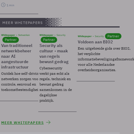
1 min
MEER WHITEPAPERS
Whitepaper
Netwerken
Whitepaper
Security
Partner
Whitepaper
Security
Partner
Partner
Voldoen aan BIO2
Van traditioneel
Security als
Een uitgebreide gids over BIO2,
netwerkbeheer
cultuur - maak
het verplichte
naar AI
van regels
informatiebeveiligingsframewor
aangestuurde
bewust gedrag
voor alle Nederlandse
infrastructuur
Cybersecurity
overheidsorganisaties.
Ontdek hoe self-driving
werkt pas echt als
netwerken zorgen voor
regels, techniek en
controle, eenvoud en
bewust gedrag
toekomstbestendigheid.
samenkomen in de
dagelijkse
praktijk.
MEER WHITEPAPERS