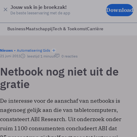
Jouw vak in je broekzak!
Download
De beste leeservaring met de app
Business
Maatschappij
Tech & Toekomst
Carrière
Nieuws
Automatisering Gids
21 juni 2011
leestijd 1 minuut
0 reacties
Netbook nog niet uit de
gratie
De interesse voor de aanschaf van netbooks is
nagenoeg gelijk aan die van tabletcomputers,
constateert ABI Research. Uit onderzoek onder
ruim 1100 consumenten concludeert ABI dat