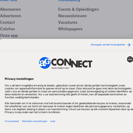
Abonneren
Events & Opleidingen
Adverteren
Nieuwsbrieven
Contact
Vacatures
Colofon
Whitepapers
Onze app
Privacyinstellingen
Volg ons
Redactionele partner
Algemene Voorwaarden & Copyrights
Privacy & Cookies