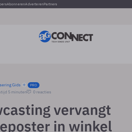
pers
Abonneren
Adverteren
Partners
sering Gids
PRO
tijd 5 minuten
0 reacties
casting vervangt
eposter in winkel