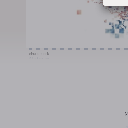
Shutterstock
© Shutterstock
M