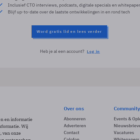
Inclusief CTO interviews, podcasts, digitale specials en whitepape
Blijf up-to-date over de laatste ontwikkelingen in en rond tech
Word gratis lid en lees verder
Heb je al een account?
Log in
Over ons
Community
Abonneren
Events & Opl
ën en informatie
Adverteren
Nieuwsbriev
sformatie. Wij
Contact
Vacatures
t, van onze
Colofon
Whitepapers