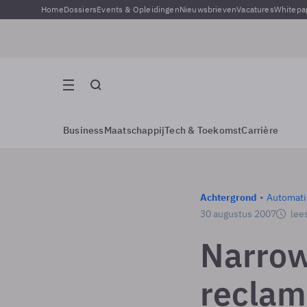
Home
Dossiers
Events & Opleidingen
Nieuwsbrieven
Vacatures
Whitepa
Business
Maatschappij
Tech & Toekomst
Carrière
Achtergrond
Automati
30 augustus 2007
lees
Narrow
reclam