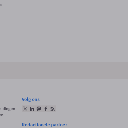
rs
Volg ons
eidingen
en
Redactionele partner