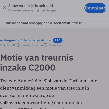
Jouw vak in je broekzak!
Download
De beste leeservaring met de app
Business
Maatschappij
Tech & Toekomst
Carrière
Achtergrond
Automatisering Gids
PRO
26 juni 2003
leestijd 1 minuut
0 reacties
Motie van treurnis
inzake C2000
Tweede-Kamerlid A. Slob van de Christen Unie
dient vanmiddag een motie van treurnis in
over de manier waarop de
volksvertegenwoordiging door minister