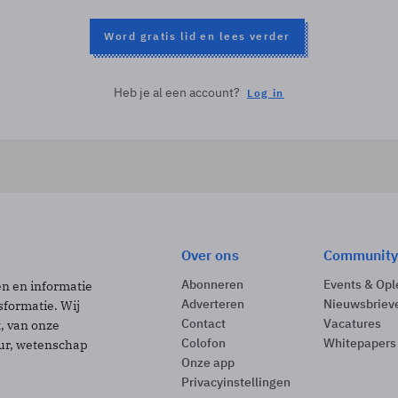
Word gratis lid en lees verder
Heb je al een account?
Log in
Over ons
Community
Abonneren
Events & Opl
ën en informatie
Adverteren
Nieuwsbriev
sformatie. Wij
Contact
Vacatures
t, van onze
Colofon
Whitepapers
uur, wetenschap
Onze app
Privacyinstellingen