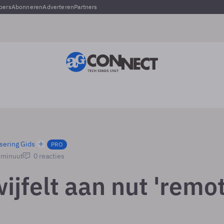
pers
Abonneren
Adverteren
Partners
sering Gids
PRO
1 minuut
0 reacties
ijfelt aan nut 'remot
r