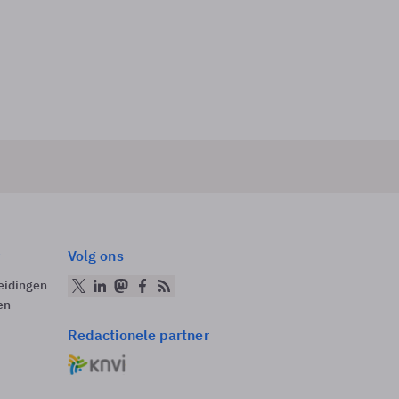
Volg ons
eidingen
en
Redactionele partner