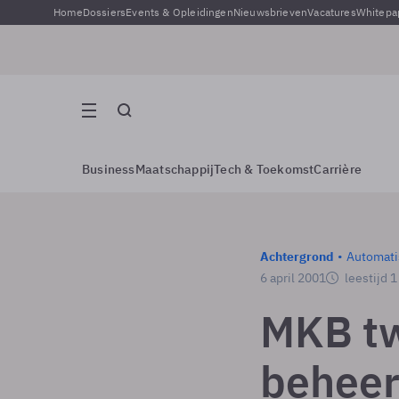
Home
Dossiers
Events & Opleidingen
Nieuwsbrieven
Vacatures
Whitepa
Business
Maatschappij
Tech & Toekomst
Carrière
Achtergrond
Automati
6 april 2001
leestijd 
MKB tw
behee