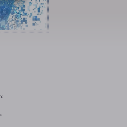
n:
rs