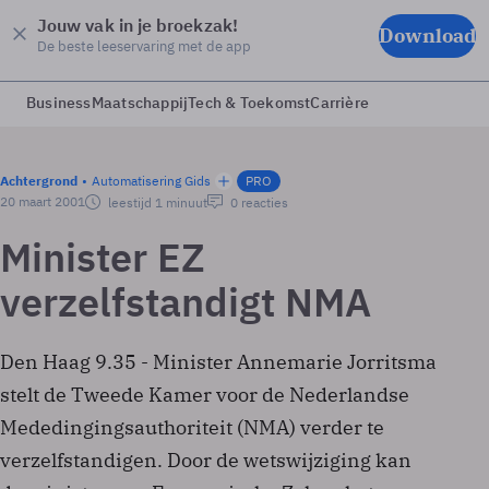
Jouw vak in je broekzak!
Download
De beste leeservaring met de app
Business
Maatschappij
Tech & Toekomst
Carrière
Achtergrond
Automatisering Gids
PRO
20 maart 2001
leestijd 1 minuut
0 reacties
Minister EZ
verzelfstandigt NMA
Den Haag 9.35 - Minister Annemarie Jorritsma
stelt de Tweede Kamer voor de Nederlandse
Mededingingsauthoriteit (NMA) verder te
verzelfstandigen. Door de wetswijziging kan