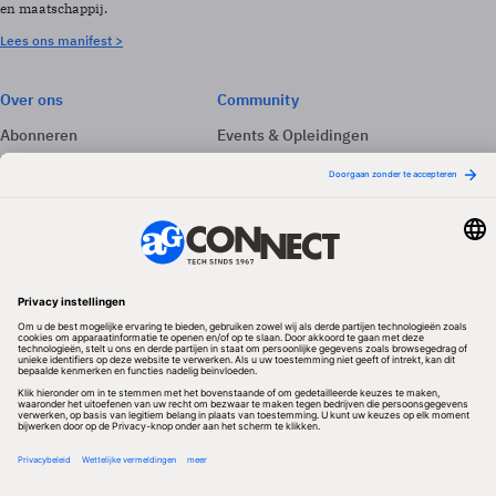
en maatschappij.
Lees ons manifest >
Over ons
Community
Abonneren
Events & Opleidingen
Adverteren
Nieuwsbrieven
Contact
Vacatures
Colofon
Whitepapers
Onze app
Privacyinstellingen
Volg ons
Redactionele partner