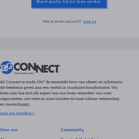
Word gratis lid en lees verder
Heb je al een account?
Log in
AG Connect is sinds 1967 de essentiële bron van ideeën en informatie
die betekenis geven aan een wereld in constante transformatie. Wij
laten zien hoe tech elk aspect van ons leven verandert, van onze
organisaties, ons werk en onze carrière tot onze cultuur, wetenschap
en maatschappij.
Lees ons manifest >
Over ons
Community