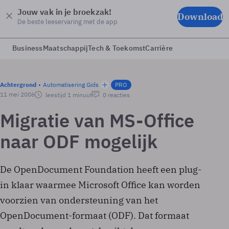
Jouw vak in je broekzak!
Download
De beste leeservaring met de app
Business
Maatschappij
Tech & Toekomst
Carrière
Achtergrond
Automatisering Gids
PRO
11 mei 2006
leestijd 1 minuut
0 reacties
Migratie van MS-Office
naar ODF mogelijk
De OpenDocument Foundation heeft een plug-
in klaar waarmee Microsoft Office kan worden
voorzien van ondersteuning van het
OpenDocument-formaat (ODF). Dat formaat