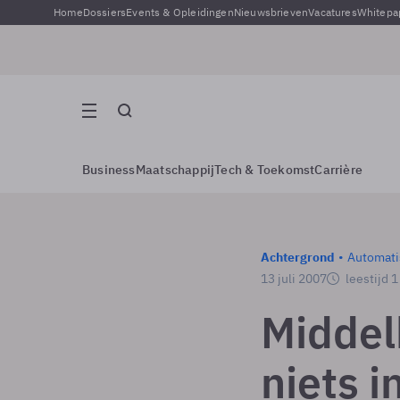
Home
Dossiers
Events & Opleidingen
Nieuwsbrieven
Vacatures
Whitepa
Business
Maatschappij
Tech & Toekomst
Carrière
Achtergrond
Automati
13 juli 2007
leestijd 
Middel
niets i