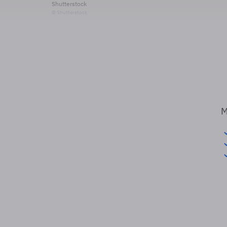
Shutterstock
© Shutterstock
M