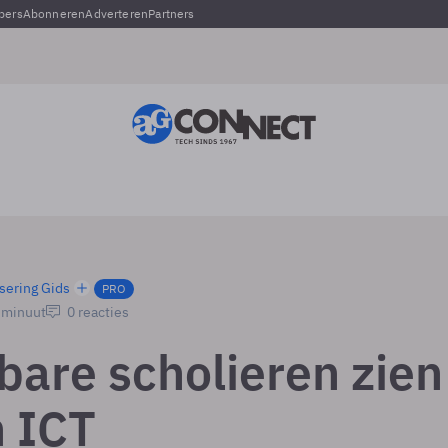
pers
Abonneren
Adverteren
Partners
sering Gids
PRO
1 minuut
0 reacties
bare scholieren zien
n ICT