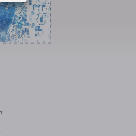
n:
rs