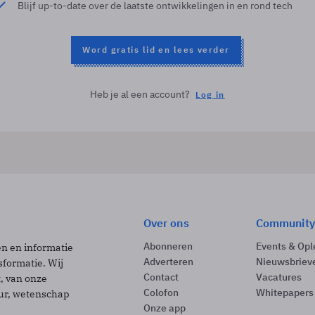
Blijf up-to-date over de laatste ontwikkelingen in en rond tech
Word gratis lid en lees verder
Heb je al een account?
Log in
Over ons
Community
Abonneren
Events & Opl
ën en informatie
Adverteren
Nieuwsbriev
sformatie. Wij
Contact
Vacatures
t, van onze
Colofon
Whitepapers
uur, wetenschap
Onze app