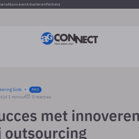
pers
Abonneren
Adverteren
Partners
sering Gids
PRO
tijd 1 minuut
0 reacties
ucces met innovere
j outsourcing