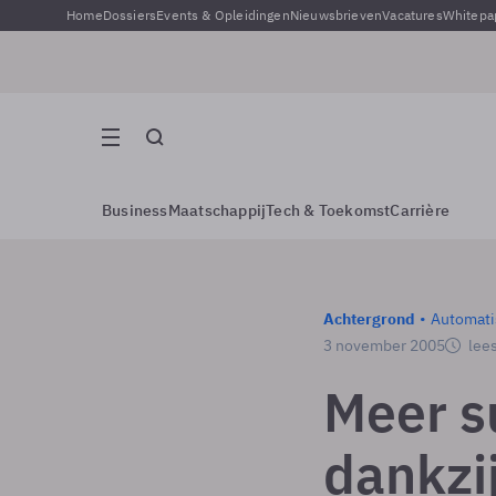
Home
Dossiers
Events & Opleidingen
Nieuwsbrieven
Vacatures
Whitepa
Business
Maatschappij
Tech & Toekomst
Carrière
Achtergrond
Automati
3 november 2005
lees
Meer s
dankzi