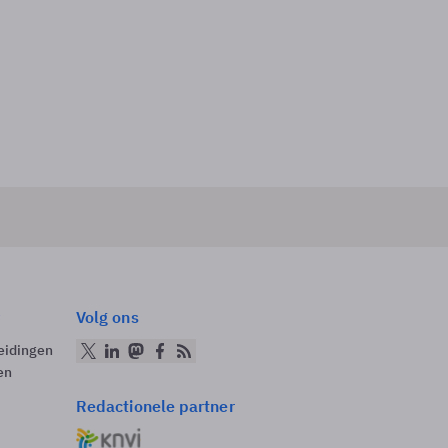
Volg ons
eidingen
en
Redactionele partner