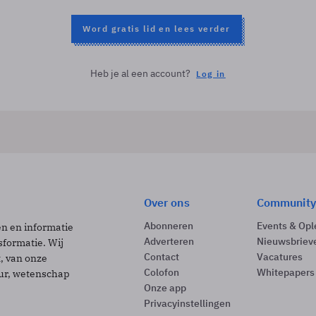
Word gratis lid en lees verder
Heb je al een account?
Log in
Over ons
Community
Abonneren
Events & Opl
ën en informatie
Adverteren
Nieuwsbriev
sformatie. Wij
Contact
Vacatures
t, van onze
Colofon
Whitepapers
uur, wetenschap
Onze app
Privacyinstellingen