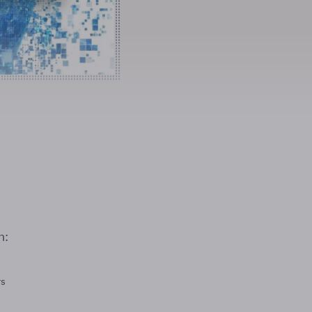
n:
rs