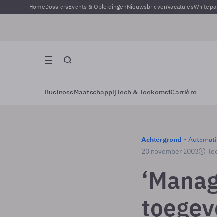
Home
Dossiers
Events & Opleidingen
Nieuwsbrieven
Vacatures
Whitepa
Business
Maatschappij
Tech & Toekomst
Carrière
Achtergrond
Automati
20 november 2003
lee
‘Manag
toegev