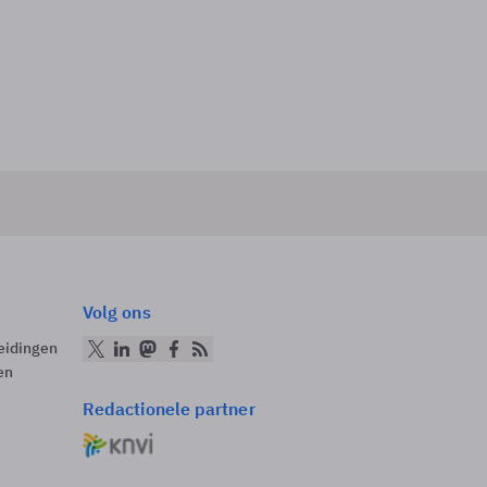
Volg ons
eidingen
en
Redactionele partner