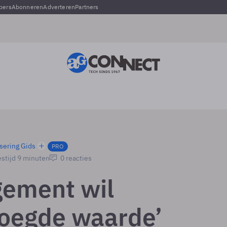
pers
Abonneren
Adverteren
Partners
sering Gids
PRO
stijd 9 minuten
0 reacties
ement wil
oegde waarde’