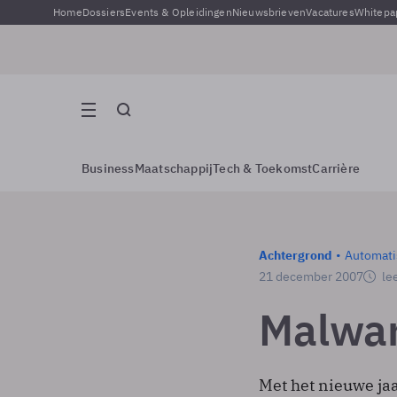
Home
Dossiers
Events & Opleidingen
Nieuwsbrieven
Vacatures
Whitepa
Business
Maatschappij
Tech & Toekomst
Carrière
Achtergrond
Automati
21 december 2007
lee
Malware
Met het nieuwe jaa