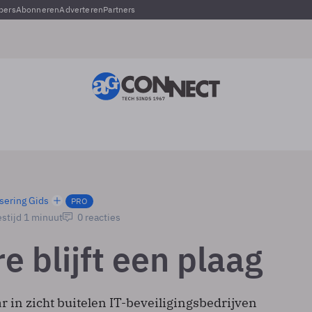
pers
Abonneren
Adverteren
Partners
sering Gids
PRO
stijd 1 minuut
0 reacties
 blijft een plaag
r in zicht buitelen IT-beveiligingsbedrijven