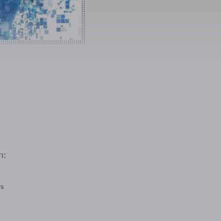
n:
rs