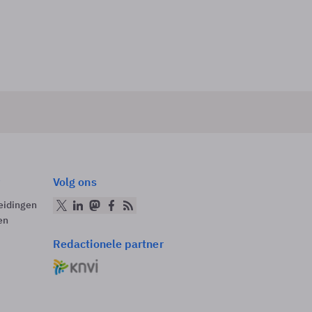
Volg ons
eidingen
en
Redactionele partner