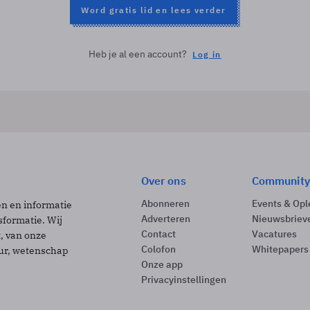
Word gratis lid en lees verder
Heb je al een account?
Log in
Over ons
Community
Abonneren
Events & Opl
ën en informatie
Adverteren
Nieuwsbriev
sformatie. Wij
Contact
Vacatures
t, van onze
Colofon
Whitepapers
uur, wetenschap
Onze app
Privacyinstellingen