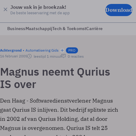
Jouw vak in je broekzak!
Download
De beste leeservaring met de app
Business
Maatschappij
Tech & Toekomst
Carrière
Achtergrond
Automatisering Gids
PRO
16 februari 2005
leestijd 1 minuut
0 reacties
Magnus neemt Qurius
IS over
Den Haag - Softwaredienstverlener Magnus
gaat Qurius IS inlijven. Dit bedrijf splitste zich
in 2002 af van Qurius Holding, dat al door
Magnus is overgenomen. Qurius IS telt 25