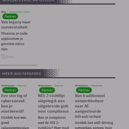
Blog
Soevereinteit, Cloud
Partner
Van legacy naar
soevereiniteit
Waarom je oude
applicaties je
grootste risico
zijn.
1 min
MEER WHITEPAPERS
Whitepaper
Security
Whitepaper
Security
Whitepaper
Netwerken
Partner
Partner
Partner
Een storing of
NIS 2-richtlijn
Van traditioneel
cyberaanval:
uitgelegd: een
netwerkbeheer
ben je
uitgebreide gids
naar AI
voorbereid?
voor compliance
aangestuurde
infrastructuur
Ontdek hoe een
Ben je compliant
goed
met de NIS 2-
Ontdek hoe self-driving
calamiteitenplan
richtlijn? Hier vind
netwerken zorgen voor