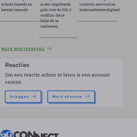
schade beperkt en
je een uitgebreide
controle, eenvoud en
herstel versnelt.
gids over de NIS 2-
toekomstbestendigheid.
richtlijn die je
helpt dit te
realiseren.
MEER WHITEPAPERS
Reacties
Om een reactie achter te laten is een account
vereist.
Inloggen
Word abonnee