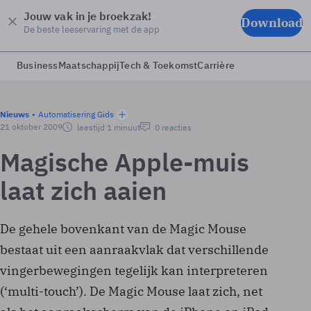
Jouw vak in je broekzak!
Download
De beste leeservaring met de app
Business
Maatschappij
Tech & Toekomst
Carrière
Nieuws
Automatisering Gids
21 oktober 2009
leestijd 1 minuut
0 reacties
Magische Apple-muis
laat zich aaien
De gehele bovenkant van de Magic Mouse
bestaat uit een aanraakvlak dat verschillende
vingerbewegingen tegelijk kan interpreteren
(‘multi-touch’). De Magic Mouse laat zich, net