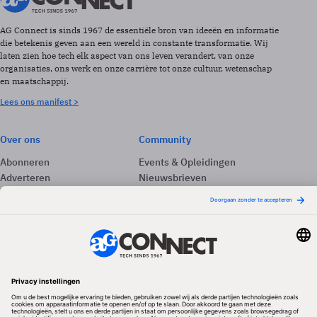
AG Connect is sinds 1967 de essentiële bron van ideeën en informatie
die betekenis geven aan een wereld in constante transformatie. Wij
laten zien hoe tech elk aspect van ons leven verandert, van onze
organisaties, ons werk en onze carrière tot onze cultuur, wetenschap
en maatschappij.
Lees ons manifest >
Over ons
Community
Abonneren
Events & Opleidingen
Adverteren
Nieuwsbrieven
Contact
Vacatures
Colofon
Whitepapers
Onze app
Privacyinstellingen
Volg ons