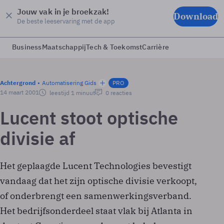
Jouw vak in je broekzak!
Download
De beste leeservaring met de app
Business
Maatschappij
Tech & Toekomst
Carrière
Achtergrond
Automatisering Gids
PRO
14 maart 2001
leestijd 1 minuut
0 reacties
Lucent stoot optische
divisie af
Het geplaagde Lucent Technologies bevestigt
vandaag dat het zijn optische divisie verkoopt,
of onderbrengt een samenwerkingsverband.
Het bedrijfsonderdeel staat vlak bij Atlanta in