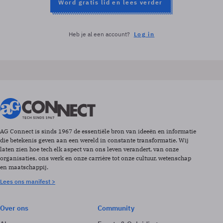
Word gratis lid en lees verder
Heb je al een account?
Log in
AG Connect is sinds 1967 de essentiële bron van ideeën en informatie
die betekenis geven aan een wereld in constante transformatie. Wij
laten zien hoe tech elk aspect van ons leven verandert, van onze
organisaties, ons werk en onze carrière tot onze cultuur, wetenschap
en maatschappij.
Lees ons manifest >
Over ons
Community