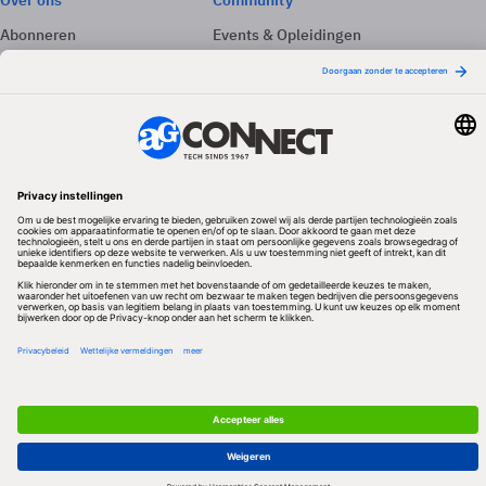
Over ons
Community
Abonneren
Events & Opleidingen
Adverteren
Nieuwsbrieven
Contact
Vacatures
Colofon
Whitepapers
Onze app
Privacyinstellingen
Volg ons
Redactionele partner
Algemene Voorwaarden & Copyrights
Privacy & Cookies