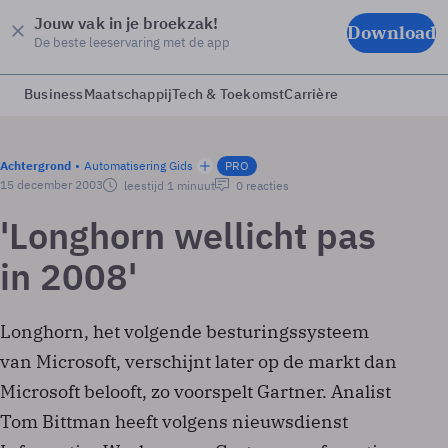
Jouw vak in je broekzak!
Download
De beste leeservaring met de app
Business
Maatschappij
Tech & Toekomst
Carrière
Achtergrond
Automatisering Gids
PRO
15 december 2003
leestijd 1 minuut
0 reacties
'Longhorn wellicht pas
in 2008'
Longhorn, het volgende besturingssysteem
van Microsoft, verschijnt later op de markt dan
Microsoft belooft, zo voorspelt Gartner. Analist
Tom Bittman heeft volgens nieuwsdienst