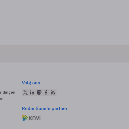
Volg ons
eidingen
en
Redactionele partner