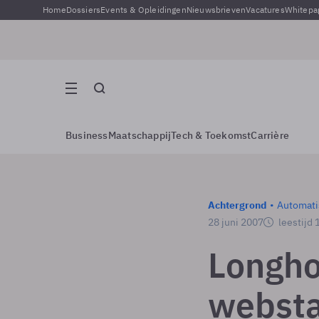
Home
Dossiers
Events & Opleidingen
Nieuwsbrieven
Vacatures
Whitepa
Business
Maatschappij
Tech & Toekomst
Carrière
Achtergrond
Automati
28 juni 2007
leestijd 
Longho
websta