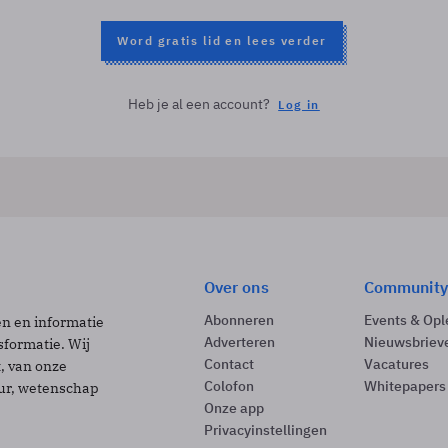
Word gratis lid en lees verder
Heb je al een account?
Log in
Over ons
Community
Abonneren
Events & Opl
ën en informatie
Adverteren
Nieuwsbriev
sformatie. Wij
Contact
Vacatures
t, van onze
Colofon
Whitepapers
uur, wetenschap
Onze app
Privacyinstellingen