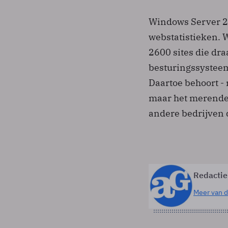
Windows Server 20
webstatistieken. 
2600 sites die dr
besturingssysteem,
Daartoe behoort - 
maar het merendee
andere bedrijven 
Redactie
Meer van d