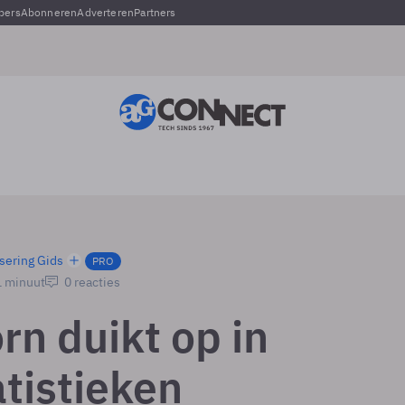
pers
Abonneren
Adverteren
Partners
sering Gids
PRO
1 minuut
0 reacties
rn duikt op in
tistieken