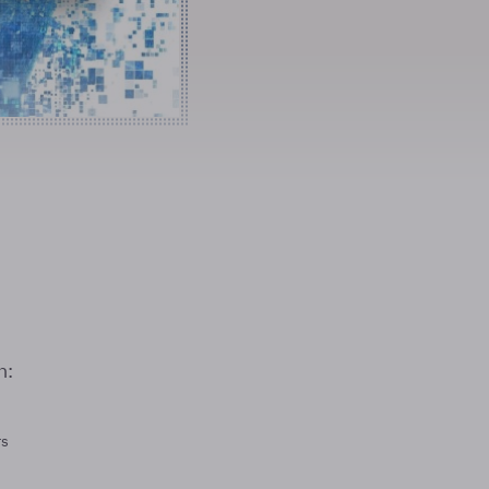
n:
rs