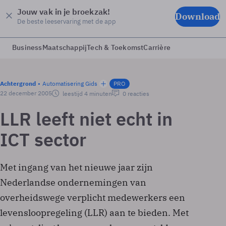
Jouw vak in je broekzak!
Download
De beste leeservaring met de app
Business
Maatschappij
Tech & Toekomst
Carrière
Achtergrond
Automatisering Gids
PRO
22 december 2005
leestijd 4 minuten
0 reacties
LLR leeft niet echt in
ICT sector
Met ingang van het nieuwe jaar zijn
Nederlandse ondernemingen van
overheidswege verplicht medewerkers een
levensloopregeling (LLR) aan te bieden. Met