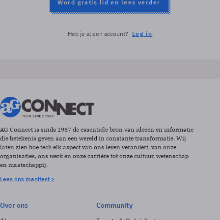
Word gratis lid en lees verder
Heb je al een account?
Log in
AG Connect is sinds 1967 de essentiële bron van ideeën en informatie
die betekenis geven aan een wereld in constante transformatie. Wij
laten zien hoe tech elk aspect van ons leven verandert, van onze
organisaties, ons werk en onze carrière tot onze cultuur, wetenschap
en maatschappij.
Lees ons manifest >
Over ons
Community