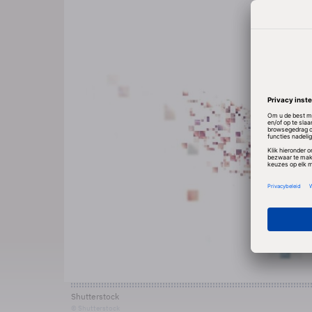
Shutterstock
© Shutterstock