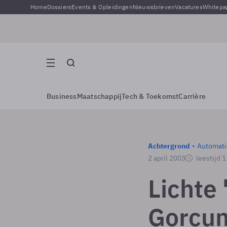
Home
Dossiers
Events & Opleidingen
Nieuwsbrieven
Vacatures
Whitepa
Business
Maatschappij
Tech & Toekomst
Carrière
Achtergrond
Automati
2 april 2003
leestijd 
Lichte 
Gorcu