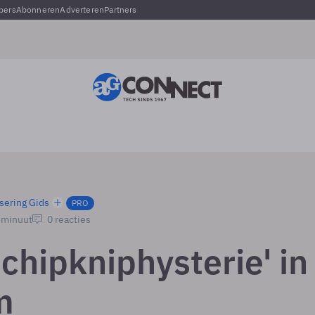
pers
Abonneren
Adverteren
Partners
sering Gids
PRO
1 minuut
0 reacties
'chipkniphysterie' in
m