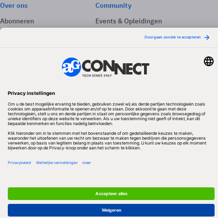
Over ons
Community
Abonneren
Events & Opleidingen
Adverteren
Nieuwsbrieven
Contact
Vacatures
Colofon
Whitepapers
Onze app
Privacyinstellingen
Volg ons
Redactionele partner
Algemene Voorwaarden & Copyrights
Privacy & Cookies