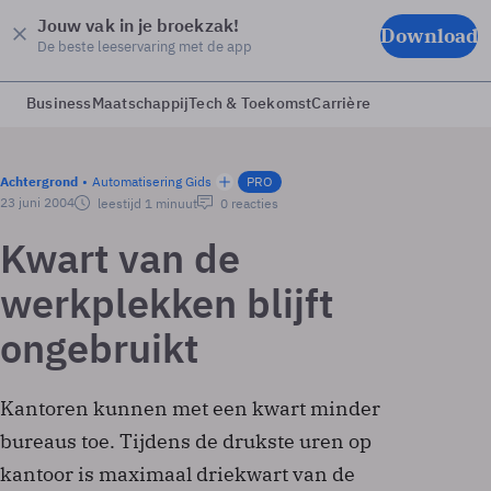
Jouw vak in je broekzak!
Download
De beste leeservaring met de app
Business
Maatschappij
Tech & Toekomst
Carrière
Achtergrond
Automatisering Gids
PRO
23 juni 2004
leestijd 1 minuut
0 reacties
Kwart van de
werkplekken blijft
ongebruikt
Kantoren kunnen met een kwart minder
bureaus toe. Tijdens de drukste uren op
kantoor is maximaal driekwart van de