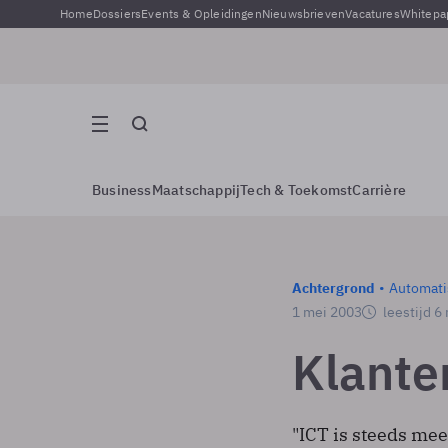
Home
Dossiers
Events & Opleidingen
Nieuwsbrieven
Vacatures
Whitepa
Business
Maatschappij
Tech & Toekomst
Carrière
Achtergrond
Automati
1 mei 2003
leestijd 6
Klante
"ICT is steeds me