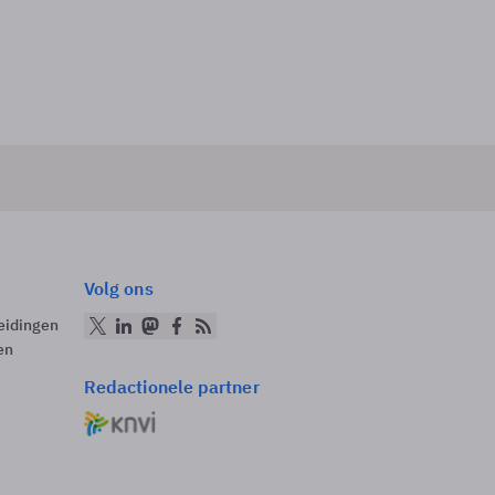
Volg ons
eidingen
en
Redactionele partner