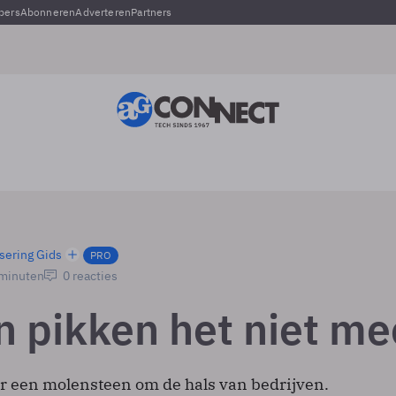
pers
Abonneren
Adverteren
Partners
sering Gids
PRO
 minuten
0 reacties
n pikken het niet me
er een molensteen om de hals van bedrijven.