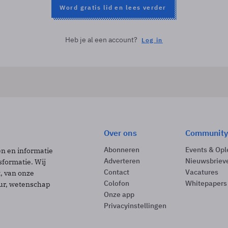
Word gratis lid en lees verder
Heb je al een account?
Log in
Over ons
Community
Abonneren
Events & Opl
ën en informatie
Adverteren
Nieuwsbriev
sformatie. Wij
Contact
Vacatures
t, van onze
Colofon
Whitepapers
uur, wetenschap
Onze app
Privacyinstellingen