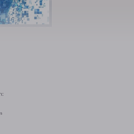
n:
rs