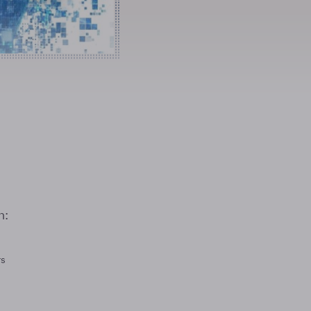
n:
rs