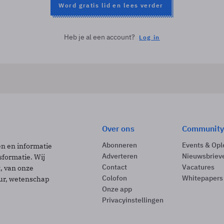
Word gratis lid en lees verder
Heb je al een account?
Log in
Over ons
Community
Abonneren
Events & Opl
ën en informatie
Adverteren
Nieuwsbriev
sformatie. Wij
Contact
Vacatures
t, van onze
Colofon
Whitepapers
uur, wetenschap
Onze app
Privacyinstellingen