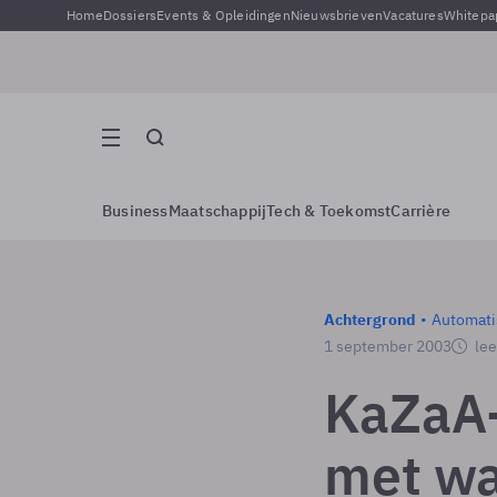
Home
Dossiers
Events & Opleidingen
Nieuwsbrieven
Vacatures
Whitepa
Business
Maatschappij
Tech & Toekomst
Carrière
Achtergrond
Automati
1 september 2003
lee
KaZaA-
met w