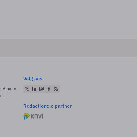
Volg ons
eidingen
en
Redactionele partner