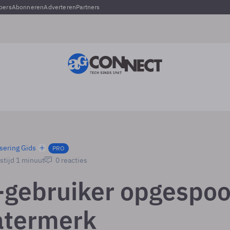
pers
Abonneren
Adverteren
Partners
sering Gids
PRO
stijd 1 minuut
0 reacties
gebruiker opgespoo
atermerk