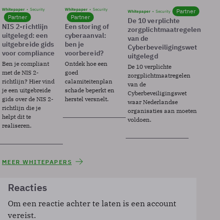
Whitepaper
Security
Whitepaper
Security
Partner
Whitepaper
Security
Partner
Partner
De 10 verplichte
NIS 2-richtlijn
Een storing of
zorgplichtmaatregelen
uitgelegd: een
cyberaanval:
van de
uitgebreide gids
ben je
Cyberbeveiligingswet
voor compliance
voorbereid?
uitgelegd
Ben je compliant
Ontdek hoe een
De 10 verplichte
met de NIS 2-
goed
zorgplichtmaatregelen
richtlijn? Hier vind
calamiteitenplan
van de
je een uitgebreide
schade beperkt en
Cyberbeveiligingswet
gids over de NIS 2-
herstel versnelt.
waar Nederlandse
richtlijn die je
organisaties aan moeten
helpt dit te
voldoen.
realiseren.
MEER WHITEPAPERS
Reacties
Om een reactie achter te laten is een account
vereist.