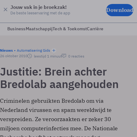
Jouw vak in je broekzak!
Download
De beste leeservaring met de app
Business
Maatschappij
Tech & Toekomst
Carrière
Nieuws
Automatisering Gids
26 oktober 2010
leestijd 1 minuut
0 reacties
Justitie: Brein achter
Bredolab aangehouden
Criminelen gebruikten Bredolab om via
Nederland virussen en spam wereldwijd te
verspreiden. Ze veroorzaakten er zeker 30
miljoen computerinfecties mee. De Nationale